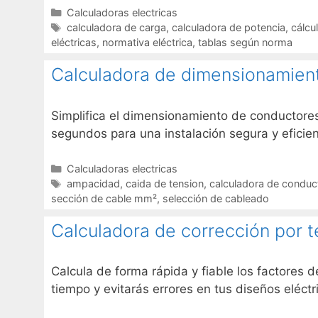
Categorías
Calculadoras electricas
Etiquetas
calculadora de carga
,
calculadora de potencia
,
cálcu
eléctricas
,
normativa eléctrica
,
tablas según norma
Calculadora de dimensionamient
Simplifica el dimensionamiento de conductores
segundos para una instalación segura y eficient
Categorías
Calculadoras electricas
Etiquetas
ampacidad
,
caida de tension
,
calculadora de conduc
sección de cable mm²
,
selección de cableado
Calculadora de corrección por
Calcula de forma rápida y fiable los factores
tiempo y evitarás errores en tus diseños eléctr