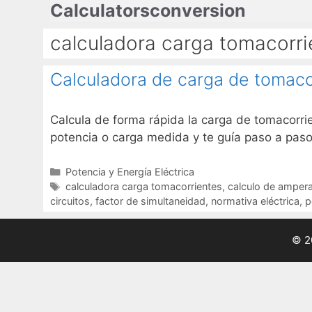
Calculatorsconversion
Saltar
al
calculadora carga tomacorri
contenido
Calculadora de carga de tomacor
Calcula de forma rápida la carga de tomacorrie
potencia o carga medida y te guía paso a paso
Categorías
Potencia y Energía Eléctrica
Etiquetas
calculadora carga tomacorrientes
,
calculo de ampera
circuitos
,
factor de simultaneidad
,
normativa eléctrica
,
p
© 2