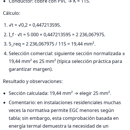
Conductor: cobre con PVC → K = 115.
Cálculo:
√t = √0,2 = 0,447213595.
I_f · √t = 5 000 × 0,447213595 = 2 236,067975.
S_req = 2 236,067975 / 115 = 19,44 mm².
Selección comercial: siguiente sección normalizada ≥
19,44 mm² es 25 mm² (típica selección práctica para
garantizar margen).
Resultado y observaciones:
Sección calculada: 19,44 mm² → elegir 25 mm².
Comentario: en instalaciones residenciales muchas
veces la normativa permite EGC menores según
tabla; sin embargo, esta comprobación basada en
energía termal demuestra la necesidad de un