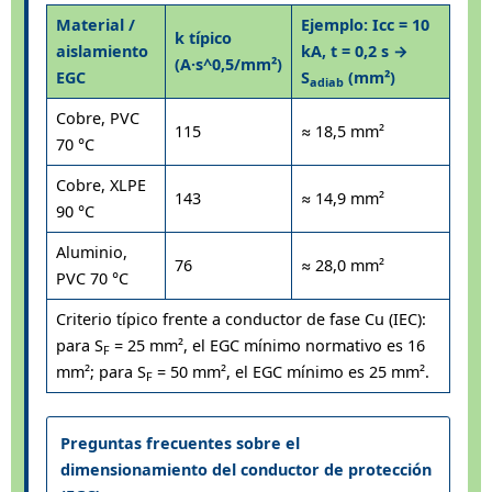
Material /
Ejemplo: Icc = 10
k típico
aislamiento
kA, t = 0,2 s →
(A·s^0,5/mm²)
EGC
S
(mm²)
adiab
Cobre, PVC
115
≈ 18,5 mm²
70 °C
Cobre, XLPE
143
≈ 14,9 mm²
90 °C
Aluminio,
76
≈ 28,0 mm²
PVC 70 °C
Criterio típico frente a conductor de fase Cu (IEC):
para S
= 25 mm², el EGC mínimo normativo es 16
F
mm²; para S
= 50 mm², el EGC mínimo es 25 mm².
F
Preguntas frecuentes sobre el
dimensionamiento del conductor de protección