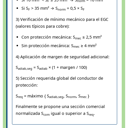
F
norm
Si S
> 35 mm² → S
= 0,5 × S
F
norm
F
3) Verificación de mínimo mecánico para el EGC
(valores típicos para cobre):
Con protección mecánica: S
≥ 2,5 mm²
mec
Sin protección mecánica: S
≥ 4 mm²
mec
4) Aplicación de margen de seguridad adicional:
S
= S
× (1 + margen / 100)
adiab,seg
adiab
5) Sección requerida global del conductor de
protección:
S
= máximo { S
, S
, S
}
req
adiab,seg
norm
mec
Finalmente se propone una sección comercial
normalizada S
igual o superior a S
.
com
req