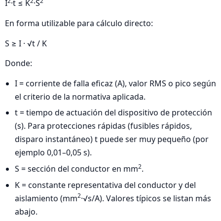
2
2
2
I
·t ≤ K
·S
En forma utilizable para cálculo directo:
S ≥ I · √t / K
Donde:
I = corriente de falla eficaz (A), valor RMS o pico según
el criterio de la normativa aplicada.
t = tiempo de actuación del dispositivo de protección
(s). Para protecciones rápidas (fusibles rápidos,
disparo instantáneo) t puede ser muy pequeño (por
ejemplo 0,01–0,05 s).
2
S = sección del conductor en mm
.
K = constante representativa del conductor y del
2
aislamiento (mm
·√s/A). Valores típicos se listan más
abajo.