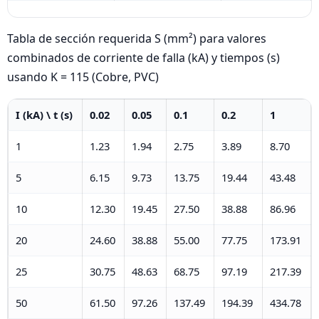
Tabla de sección requerida S (mm²) para valores
combinados de corriente de falla (kA) y tiempos (s)
usando K = 115 (Cobre, PVC)
I (kA) \ t (s)
0.02
0.05
0.1
0.2
1
1
1.23
1.94
2.75
3.89
8.70
5
6.15
9.73
13.75
19.44
43.48
10
12.30
19.45
27.50
38.88
86.96
20
24.60
38.88
55.00
77.75
173.91
25
30.75
48.63
68.75
97.19
217.39
50
61.50
97.26
137.49
194.39
434.78