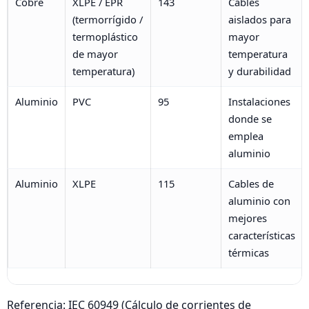
Cobre
XLPE / EPR
143
Cables
(termorrígido /
aislados para
termoplástico
mayor
de mayor
temperatura
temperatura)
y durabilidad
Aluminio
PVC
95
Instalaciones
donde se
emplea
aluminio
Aluminio
XLPE
115
Cables de
aluminio con
mejores
características
térmicas
Referencia: IEC 60949 (Cálculo de corrientes de