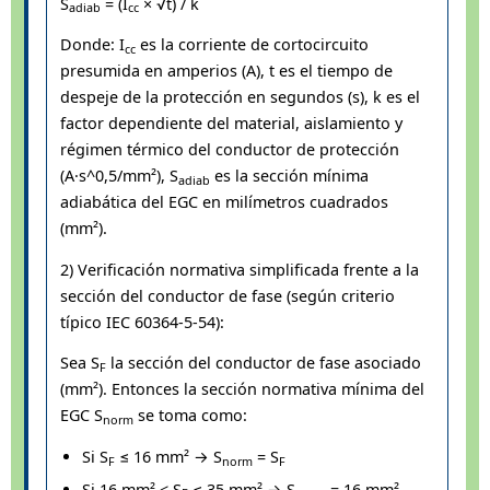
S
= (I
× √t) / k
adiab
cc
Donde: I
es la corriente de cortocircuito
cc
presumida en amperios (A), t es el tiempo de
despeje de la protección en segundos (s), k es el
factor dependiente del material, aislamiento y
régimen térmico del conductor de protección
(A·s^0,5/mm²), S
es la sección mínima
adiab
adiabática del EGC en milímetros cuadrados
(mm²).
2) Verificación normativa simplificada frente a la
sección del conductor de fase (según criterio
típico IEC 60364-5-54):
Sea S
la sección del conductor de fase asociado
F
(mm²). Entonces la sección normativa mínima del
EGC S
se toma como:
norm
Si S
≤ 16 mm² → S
= S
F
norm
F
Si 16 mm² < S
≤ 35 mm² → S
= 16 mm²