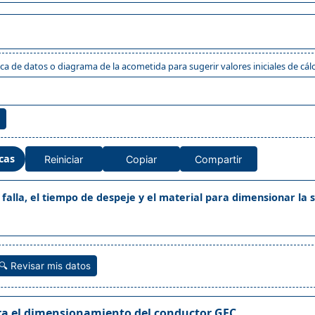
ca de datos o diagrama de la acometida para sugerir valores iniciales de cálc
cas
Reiniciar
Copiar
Compartir
 falla, el tiempo de despeje y el material para dimensionar la 
🔍 Revisar mis datos
ra el dimensionamiento del conductor GEC