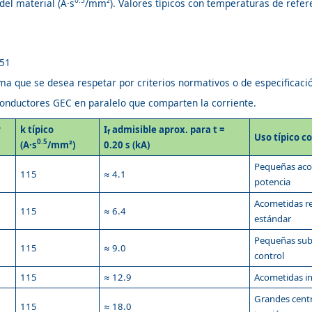
0.5
del material (A·s
/mm²). Valores típicos con temperaturas de refer
 51
ma que se desea respetar por criterios normativos o de especificaci
onductores GEC en paralelo que comparten la corriente.
r
k típico
I
admisible aprox. para t =
f
Uso típico c
0.5
(A·s
/mm²)
0.20 s (kA)
Pequeñas acom
115
≈ 4.1
potencia
Acometidas re
115
≈ 6.4
estándar
Pequeñas sub
115
≈ 9.0
control
115
≈ 12.9
Acometidas in
Grandes centr
115
≈ 18.0