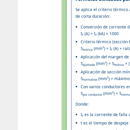
Se aplica el criterio térmico
de corta duración:
Conversión de corriente de
I
(A) = I
(kA) × 1000
f
f
Criterio térmico (sección 
S
(mm²) = I
(A) × raíz
teórica
f
Aplicación del margen de
S
(mm²) = S
× (
ajustada
teórica
Aplicación de sección mí
S
(mm²) = máximo 
normativa
Con varios conductores en
S
(mm²) = S
por conductor
norma
Donde:
I
es la corriente de falla 
f
t es el tiempo de despeje