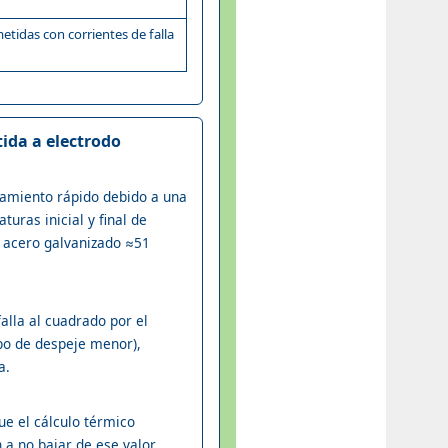
tidas con corrientes de falla
ida a electrodo
ntamiento rápido debido a una
uras inicial y final de
y acero galvanizado ≈51
alla al cuadrado por el
mpo de despeje menor),
a.
e el cálculo térmico
 a no bajar de ese valor