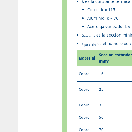
k es la constante térmica 
Cobre: k ≈ 115
Aluminio: k ≈ 76
Acero galvanizado: k ≈
S
es la sección míni
mínima
n
es el número de c
paralelo
Sección estánda
Material
(mm²)
Cobre
16
Cobre
25
Cobre
35
Cobre
50
Cobre
70