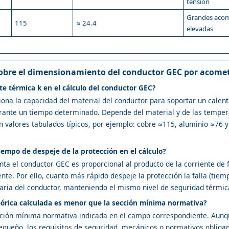
tensión
Grandes acome
115
≈ 24.4
elevadas
obre el dimensionamiento del conductor GEC por acomet
e térmica k en el cálculo del conductor GEC?
iona la capacidad del material del conductor para soportar un cale
durante un tiempo determinado. Depende del material y de las temperat
an valores tabulados típicos, por ejemplo: cobre ≈115, aluminio ≈76 
iempo de despeje de la protección en el cálculo?
nta el conductor GEC es proporcional al producto de la corriente de f
nte. Por ello, cuanto más rápido despeje la protección la falla (tie
aria del conductor, manteniendo el mismo nivel de seguridad térmic
teórica calculada es menor que la sección mínima normativa?
cción mínima normativa indicada en el campo correspondiente. Aunqu
queño, los requisitos de seguridad, mecánicos o normativos obligan