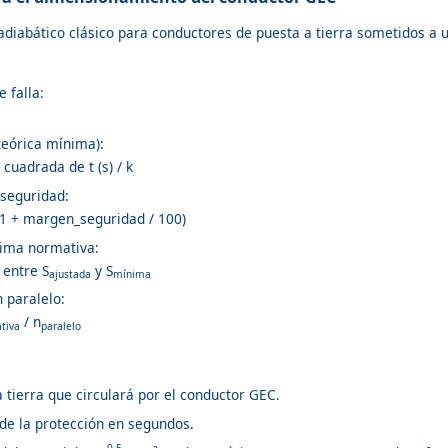
 adiabático clásico para conductores de puesta a tierra sometidos a u
 falla:
teórica mínima):
 cuadrada de t (s) / k
 seguridad:
1 + margen_seguridad / 100)
nima normativa:
entre S
y S
ajustada
mínima
 paralelo:
/ n
tiva
paralelo
a tierra que circulará por el conductor GEC.
 de la protección en segundos.