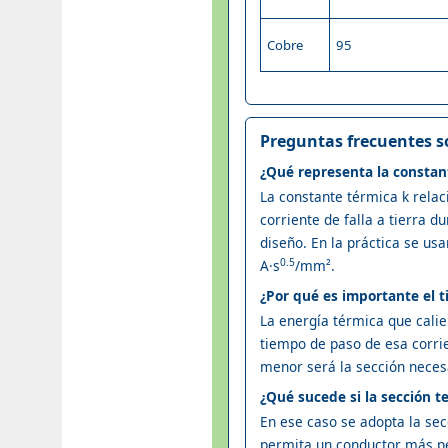
Cobre
95
Preguntas frecuentes s
¿Qué representa la constant
La constante térmica k relac
corriente de falla a tierra 
diseño. En la práctica se us
0.5
A·s
/mm².
¿Por qué es importante el t
La energía térmica que calie
tiempo de paso de esa corrie
menor será la sección neces
¿Qué sucede si la sección 
En ese caso se adopta la se
permita un conductor más pe