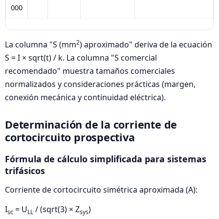
000
2
La columna "S (mm
) aproximado" deriva de la ecuación
S = I × sqrt(t) / k. La columna "S comercial
recomendado" muestra tamaños comerciales
normalizados y consideraciones prácticas (margen,
conexión mecánica y continuidad eléctrica).
Determinación de la corriente de
cortocircuito prospectiva
Fórmula de cálculo simplificada para sistemas
trifásicos
Corriente de cortocircuito simétrica aproximada (A):
I
= U
/ (sqrt(3) × Z
)
sc
LL
sys