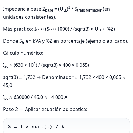
2
Impedancia base Z
= (U
)
/ S
(en
base
LL
transformador
unidades consistentes).
Más práctico: I
≈ (S
× 1000) / (sqrt(3) × U
× %Z)
sc
tr
LL
Donde S
en kVA y %Z en porcentaje (ejemplo aplicado).
tr
Cálculo numérico:
3
I
≈ (630 × 10
) / (sqrt(3) × 400 × 0,065)
sc
sqrt(3) ≈ 1,732 → Denominador ≈ 1,732 × 400 × 0,065 ≈
45,0
I
≈ 630000 / 45,0 ≈ 14 000 A
sc
Paso 2 — Aplicar ecuación adiabática:
S = I × sqrt(t) / k