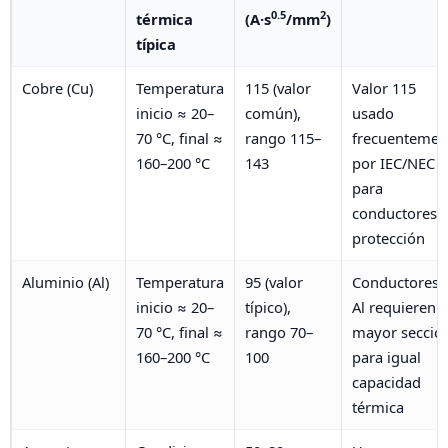
0.5
2
térmica
(A·s
/mm
)
típica
Cobre (Cu)
Temperatura
115 (valor
Valor 115
inicio ≈ 20–
común),
usado
70 °C, final ≈
rango 115–
frecuentemen
160–200 °C
143
por IEC/NEC
para
conductores 
protección
Aluminio (Al)
Temperatura
95 (valor
Conductores 
inicio ≈ 20–
típico),
Al requieren
70 °C, final ≈
rango 70–
mayor secció
160–200 °C
100
para igual
capacidad
térmica