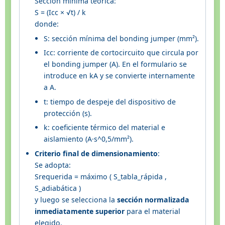
Sección mínima teórica:
S = (Icc × √t) / k
donde:
S: sección mínima del bonding jumper (mm²).
Icc: corriente de cortocircuito que circula por
el bonding jumper (A). En el formulario se
introduce en kA y se convierte internamente
a A.
t: tiempo de despeje del dispositivo de
protección (s).
k: coeficiente térmico del material e
aislamiento (A·s^0,5/mm²).
Criterio final de dimensionamiento
:
Se adopta:
Srequerida = máximo ( S_tabla_rápida ,
S_adiabática )
y luego se selecciona la
sección normalizada
inmediatamente superior
para el material
elegido.