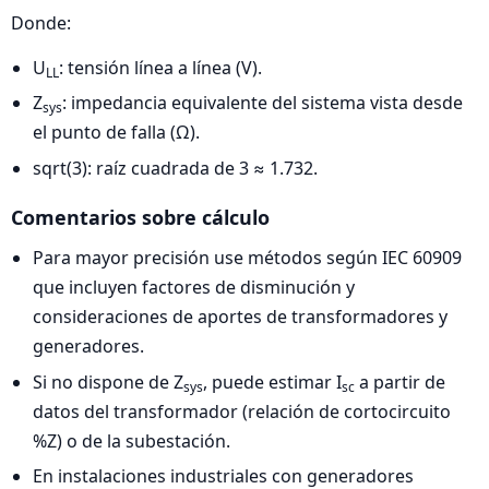
Donde:
U
: tensión línea a línea (V).
LL
Z
: impedancia equivalente del sistema vista desde
sys
el punto de falla (Ω).
sqrt(3): raíz cuadrada de 3 ≈ 1.732.
Comentarios sobre cálculo
Para mayor precisión use métodos según IEC 60909
que incluyen factores de disminución y
consideraciones de aportes de transformadores y
generadores.
Si no dispone de Z
, puede estimar I
a partir de
sys
sc
datos del transformador (relación de cortocircuito
%Z) o de la subestación.
En instalaciones industriales con generadores