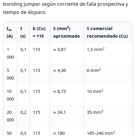
bonding jumper según corriente de falla prospectiva y
tiempo de disparo.
2
I
t
k (Cu)
S (mm
)
S comercial
sc
(A)
(s)
= 115
aproximado
recomendado (Cu)
2
1
0,1
115
≈ 0,87
1,5 mm
000
2
5
0,1
115
≈ 4,36
6 mm
000
2
10
0,1
115
≈ 8,73
10 mm
000
2
20
0,2
115
≈ 24,1
35 mm
000
2
50
0,5
115
≈ 180
185–240 mm