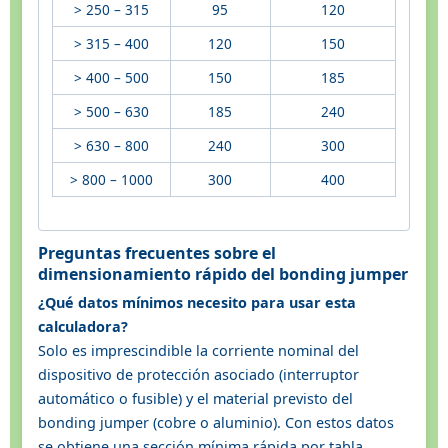
> 250 – 315
95
120
> 315 – 400
120
150
> 400 – 500
150
185
> 500 – 630
185
240
> 630 – 800
240
300
> 800 – 1000
300
400
Preguntas frecuentes sobre el
dimensionamiento rápido del bonding jumper
¿Qué datos mínimos necesito para usar esta
calculadora?
Solo es imprescindible la corriente nominal del
dispositivo de protección asociado (interruptor
automático o fusible) y el material previsto del
bonding jumper (cobre o aluminio). Con estos datos
se obtiene una sección mínima rápida por tabla.