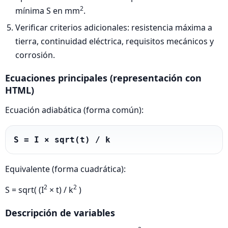
2
mínima S en mm
.
Verificar criterios adicionales: resistencia máxima a
tierra, continuidad eléctrica, requisitos mecánicos y
corrosión.
Ecuaciones principales (representación con
HTML)
Ecuación adiabática (forma común):
S = I × sqrt(t) / k
Equivalente (forma cuadrática):
2
2
S = sqrt( (I
× t) / k
)
Descripción de variables