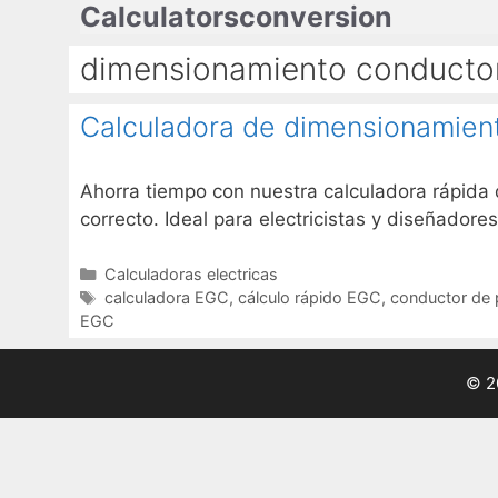
Calculatorsconversion
Saltar
al
dimensionamiento conducto
contenido
Calculadora de dimensionamient
Ahorra tiempo con nuestra calculadora rápida 
correcto. Ideal para electricistas y diseñadore
Categorías
Calculadoras electricas
Etiquetas
calculadora EGC
,
cálculo rápido EGC
,
conductor de 
EGC
© 2