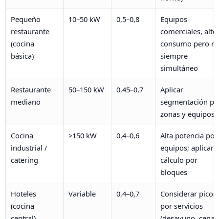
Pequeño
10–50 kW
0,5–0,8
Equipos
restaurante
comerciales, alto
(cocina
consumo pero n
básica)
siempre
simultáneo
Restaurante
50–150 kW
0,45–0,7
Aplicar
mediano
segmentación po
zonas y equipos
Cocina
>150 kW
0,4–0,6
Alta potencia por
industrial /
equipos; aplicar
catering
cálculo por
bloques
Hoteles
Variable
0,4–0,7
Considerar picos
(cocina
por servicios
central)
(desayuno, cena)