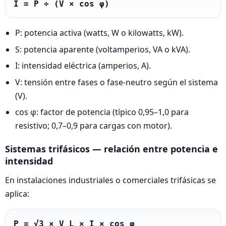
I = P ÷ (V × cos φ)
P: potencia activa (watts, W o kilowatts, kW).
S: potencia aparente (voltamperios, VA o kVA).
I: intensidad eléctrica (amperios, A).
V: tensión entre fases o fase-neutro según el sistema
(V).
cos φ: factor de potencia (típico 0,95–1,0 para
resistivo; 0,7–0,9 para cargas con motor).
Sistemas trifásicos — relación entre potencia e
intensidad
En instalaciones industriales o comerciales trifásicas se
aplica:
P = √3 × V_L × I × cos φ