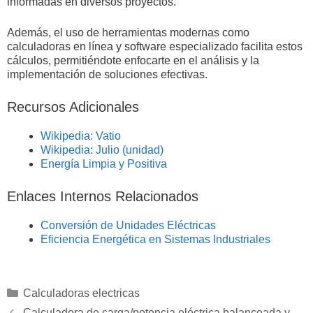
informadas en diversos proyectos.
Además, el uso de herramientas modernas como
calculadoras en línea y software especializado facilita estos
cálculos, permitiéndote enfocarte en el análisis y la
implementación de soluciones efectivas.
Recursos Adicionales
Wikipedia: Vatio
Wikipedia: Julio (unidad)
Energía Limpia y Positiva
Enlaces Internos Relacionados
Conversión de Unidades Eléctricas
Eficiencia Energética en Sistemas Industriales
Categorías
Calculadoras electricas
Calculadora de carga/potencia eléctrica balanceada y