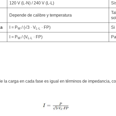
120 V (L-N) / 240 V (L-L)
Si
Ta
Depende de calibre y temperatura
so
da
I = P
/ (√3 · V
· FP)
Si
W
L-L
I = P
/ (V
· FP)
Pa
W
L-L
la carga en cada fase es igual en términos de impedancia, cor