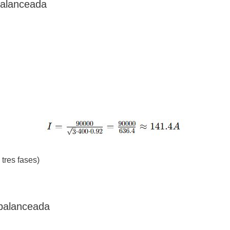
 balanceada
 tres fases)
sbalanceada