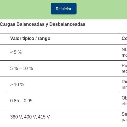
Reiniciar
 Cargas Balanceadas y Desbalanceadas
Valor típico / rango
Co
NE
< 5 %
mo
Pu
5 % – 10 %
re
Ri
> 10 %
in
Ob
0.85 – 0.95
ef
Se
380 V, 400 V, 415 V
pa