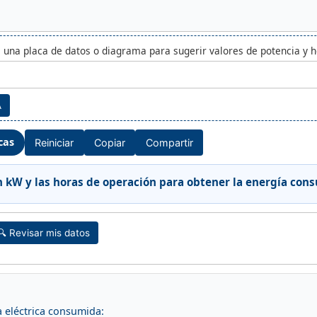
e una placa de datos o diagrama para sugerir valores de potencia y 
A
cas
Reiniciar
Copiar
Compartir
n kW y las horas de operación para obtener la energía co
🔍 Revisar mis datos
a eléctrica consumida: