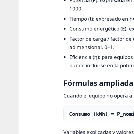
Potencia (P): expresada en k
1000.
Tiempo (t): expresado en hor
Consumo energético (E): ex
Factor de carga / factor de 
adimensional, 0–1.
Eficiencia (η): para equipo
puede incluirse en la poten
Fórmulas ampliadas
Cuando el equipo no opera a p
Consumo (kWh) = P_nom
Variables explicadas y valores 