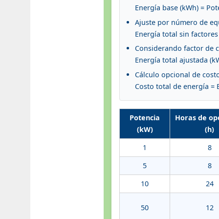
Energía base (kWh) = Pot
Ajuste por número de equ
Energía total sin factor
Considerando factor de ca
Energía total ajustada (k
Cálculo opcional de cost
Costo total de energía =
Potencia
Horas de op
(kW)
(h)
1
8
5
8
10
24
50
12