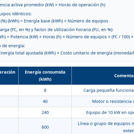
encia activa promedio (kW) × Horas de operación (h)
ipos idénticos:
es (%) (kWh) = Energía base (kWh) × Número de equipos
rga (FC, en %) y factor de utilización horaria (FU, en %):
Wh) = Potencia (kW) × Horas (h) × Número de equipos × (FC / 100) × 
o de energía:
 Energía total ajustada (kWh) × Costo unitario de energía (moneda
eración
Energía consumida
Comentar
(kWh)
8
Carga pequeña funciona
40
Motor o resistencia
240
Equipo de 10 kW en ope
Línea o grupo de equipos 
600
exte