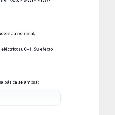
ntre 1000: P (kW) = P (W) /
 potencia nominal,
eléctricos), 0–1. Su efecto
a básica se amplía: