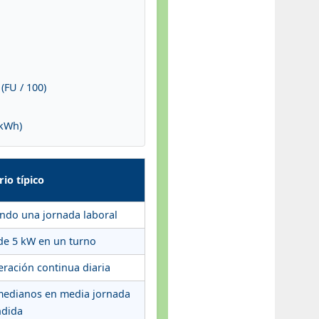
(FU / 100)
/kWh)
io típico
ndo una jornada laboral
 de 5 kW en un turno
ración continua diaria
medianos en media jornada
ndida