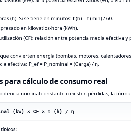
ilovatios (kW). Si la potencia está en vatios (W), dividir e
as (h). Si se tiene en minutos: t (h) = t (min) / 60.
presado en kilovatios-hora (kWh).
utilización (CF): relación entre potencia media efectiva y
s que convierten energía (bombas, motores, calentadores 
cia efectiva: P_ef = P_nominal × (Carga) / η.
 para cálculo de consumo real
otencia nominal constante o existen pérdidas, la fórmul
inal (kW) × CF × t (h) / η
típicos: