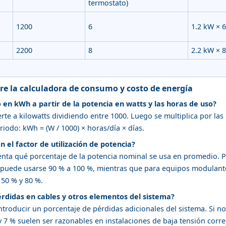
termostato)
1200
6
1.2 kW × 6
2200
8
2.2 kW × 8
re la calculadora de consumo y costo de energía
en kWh a partir de la potencia en watts y las horas de uso?
rte a kilowatts dividiendo entre 1000. Luego se multiplica por las 
riodo: kWh = (W / 1000) × horas/día × días.
n el factor de utilización de potencia?
esenta qué porcentaje de la potencia nominal se usa en promedio.
l puede usarse 90 % a 100 %, mientras que para equipos modulan
 50 % y 80 %.
érdidas en cables y otros elementos del sistema?
ntroducir un porcentaje de pérdidas adicionales del sistema. Si n
 y 7 % suelen ser razonables en instalaciones de baja tensión co