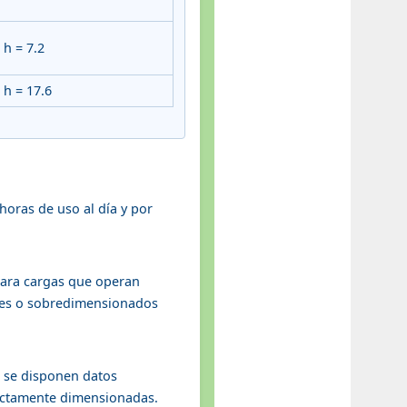
 h = 7.2
 h = 17.6
horas de uso al día y por
 Para cargas que operan
tes o sobredimensionados
o se disponen datos
rrectamente dimensionadas.