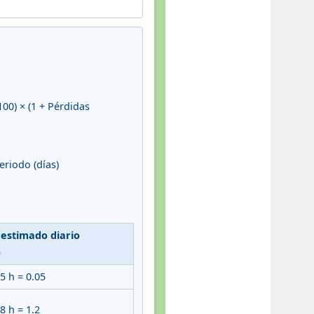
100) × (1 + Pérdidas
eriodo (días)
estimado diario
)
5 h = 0.05
8 h = 1.2