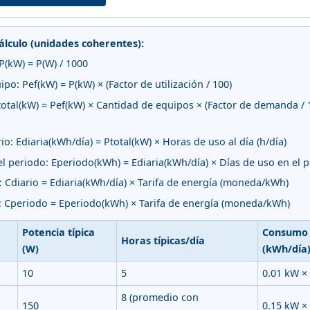
cálculo (unidades coherentes):
P(kW) = P(W) / 1000
po: Pef(kW) = P(kW) × (Factor de utilización / 100)
Ptotal(kW) = Pef(kW) × Cantidad de equipos × (Factor de demanda / 
: Ediaria(kWh/día) = Ptotal(kW) × Horas de uso al día (h/día)
 periodo: Eperiodo(kWh) = Ediaria(kWh/día) × Días de uso en el p
 Cdiario = Ediaria(kWh/día) × Tarifa de energía (moneda/kWh)
o: Cperiodo = Eperiodo(kWh) × Tarifa de energía (moneda/kWh)
Potencia típica
Consumo 
Horas típicas/día
(W)
(kWh/día
10
5
0.01 kW × 
8 (promedio con
150
0.15 kW × 