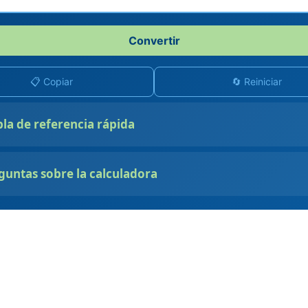
Convertir
📋 Copiar
🔄 Reiniciar
bla de referencia rápida
guntas sobre la calculadora