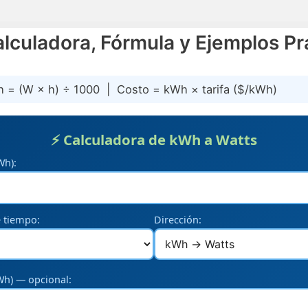
lculadora, Fórmula y Ejemplos Pr
= (W × h) ÷ 1000 | Costo = kWh × tarifa ($/kWh)
⚡ Calculadora de kWh a Watts
Wh):
 tiempo:
Dirección:
kWh) — opcional: