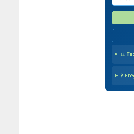
📊 Ta
❓ Pre