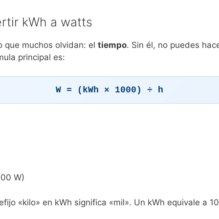
rtir kWh a watts
o que muchos olvidan: el
tiempo
. Sin él, no puedes ha
ula principal es:
W = (kWh × 1000) ÷ h
1000 W)
ijo «kilo» en kWh significa «mil». Un kWh equivale a 100