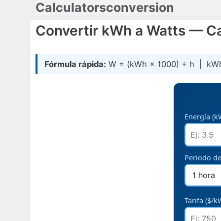
Calculatorsconversion
Saltar
al
Convertir kWh a Watts — Ca
contenido
Fórmula rápida:
W = (kWh × 1000) ÷ h | kWh 
Energía (k
Periodo de
Tarifa ($/