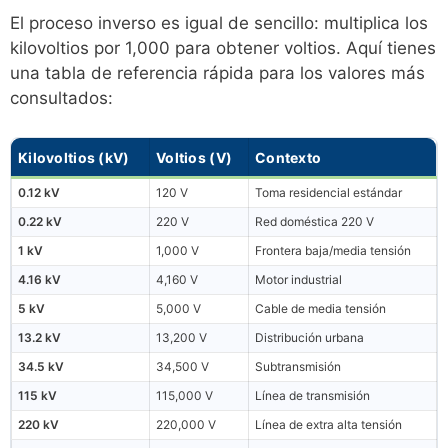
El proceso inverso es igual de sencillo: multiplica los
kilovoltios por 1,000 para obtener voltios. Aquí tienes
una tabla de referencia rápida para los valores más
consultados:
Kilovoltios (kV)
Voltios (V)
Contexto
0.12 kV
120 V
Toma residencial estándar
0.22 kV
220 V
Red doméstica 220 V
1 kV
1,000 V
Frontera baja/media tensión
4.16 kV
4,160 V
Motor industrial
5 kV
5,000 V
Cable de media tensión
13.2 kV
13,200 V
Distribución urbana
34.5 kV
34,500 V
Subtransmisión
115 kV
115,000 V
Línea de transmisión
220 kV
220,000 V
Línea de extra alta tensión