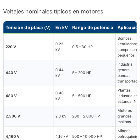
Voltajes nominales típicos en motores
Tensión de placa (V)
En kV
Rango de potencia
Aplicació
Bombas,
0.22
ventiladores,
220 V
0.5 – 30 HP
kV
compresores
pequeños
Industria
0.44
general,
440 V
5 – 200 HP
kV
bandas
transportado
Plantas
0.48
480 V
5 – 500 HP
industriales
kV
estándar N
Motores
2,300 V
2.3 kV
200 – 2,000 HP
grandes,
molinos
Minería,
4,160 V
4.16 kV
500 – 10,000 HP
petroquímica