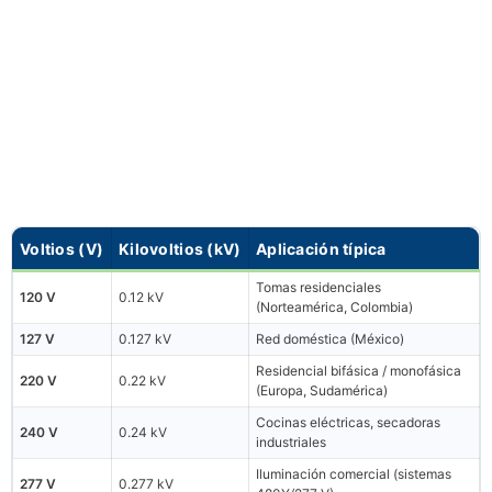
Voltios (V)
Kilovoltios (kV)
Aplicación típica
Tomas residenciales
120 V
0.12 kV
(Norteamérica, Colombia)
127 V
0.127 kV
Red doméstica (México)
Residencial bifásica / monofásica
220 V
0.22 kV
(Europa, Sudamérica)
Cocinas eléctricas, secadoras
240 V
0.24 kV
industriales
Iluminación comercial (sistemas
277 V
0.277 kV