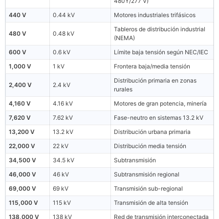
480Y/277 V)
440 V
0.44 kV
Motores industriales trifásicos
Tableros de distribución industrial
480 V
0.48 kV
(NEMA)
600 V
0.6 kV
Límite baja tensión según NEC/IEC
1,000 V
1 kV
Frontera baja/media tensión
Distribución primaria en zonas
2,400 V
2.4 kV
rurales
4,160 V
4.16 kV
Motores de gran potencia, minería
7,620 V
7.62 kV
Fase-neutro en sistemas 13.2 kV
13,200 V
13.2 kV
Distribución urbana primaria
22,000 V
22 kV
Distribución media tensión
34,500 V
34.5 kV
Subtransmisión
46,000 V
46 kV
Subtransmisión regional
69,000 V
69 kV
Transmisión sub-regional
115,000 V
115 kV
Transmisión de alta tensión
138,000 V
138 kV
Red de transmisión interconectada