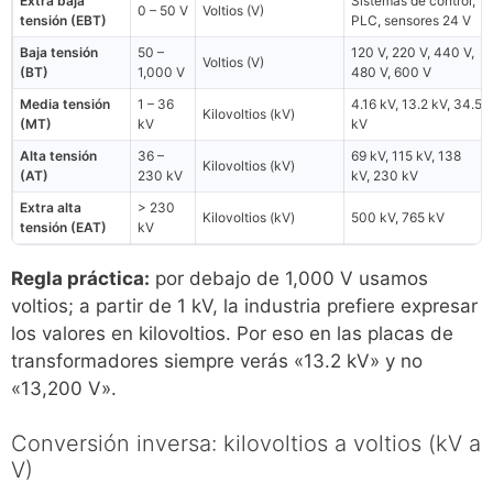
Extra baja
Sistemas de control,
0 – 50 V
Voltios (V)
tensión (EBT)
PLC, sensores 24 V
Baja tensión
50 –
120 V, 220 V, 440 V,
Voltios (V)
(BT)
1,000 V
480 V, 600 V
Media tensión
1 – 36
4.16 kV, 13.2 kV, 34.5
Kilovoltios (kV)
(MT)
kV
kV
Alta tensión
36 –
69 kV, 115 kV, 138
Kilovoltios (kV)
(AT)
230 kV
kV, 230 kV
Extra alta
> 230
Kilovoltios (kV)
500 kV, 765 kV
tensión (EAT)
kV
Regla práctica:
por debajo de 1,000 V usamos
voltios; a partir de 1 kV, la industria prefiere expresar
los valores en kilovoltios. Por eso en las placas de
transformadores siempre verás «13.2 kV» y no
«13,200 V».
Conversión inversa: kilovoltios a voltios (kV a
V)