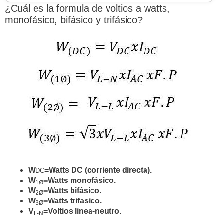
440 V
6,096.82 W
¿Cuál es la formula de voltios a watts,
monofásico, bifásico y trifásico?
480 V
6,651.08 W
600 V
8,313.84 W
690 V
9,560.92 W
1000 V
13,856.41 W
1140 V
15,796.30 W
1500 V
20,784.61 W
4160 V
57,642.65 W
5000 V
69,282.03 W
W
=Watts DC (corriente directa).
DC
W
=Watts monofásico.
1Ø
7620 V
105,585.82 W
W
=Watts bifásico.
2Ø
W
=Watts trifasico.
3Ø
8000 V
110,851.25 W
V
=Voltios linea-neutro.
L-N