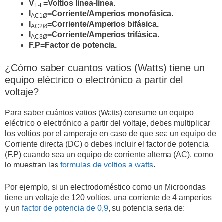
V
=Voltios linea-linea.
L-L
11400 V
157,963.03 W
I
=Corriente/Amperios monofásica.
AC1Ø
I
=Corriente/Amperios bifásica.
AC2Ø
13200 V
182,904.57 W
I
=Corriente/Amperios trifásica.
AC3Ø
F.P=Factor de potencia.
15000 V
207,846.10 W
¿Cómo saber cuantos vatios (Watts) tiene un
22000 V
304,840.94 W
equipo eléctrico o electrónico a partir del
voltaje?
25000 V
346,410.16 W
30000 V
415,692.19 W
Para saber cuántos vatios (Watts) consume un equipo
eléctrico o electrónico a partir del voltaje, debes multiplicar
34500 V
478,046.02 W
los voltios por el amperaje en caso de que sea un equipo de
Corriente directa (DC) o debes incluir el factor de potencia
35000 V
484,974.23 W
(F.P) cuando sea un equipo de corriente alterna (AC), como
lo muestran las
formulas de voltios a watts
.
40000 V
554,256.26 W
Por ejemplo, si un electrodoméstico como un Microondas
46000 V
637,394.70 W
tiene un voltaje de 120 voltios, una corriente de 4 amperios
y un
factor de potencia de 0,9
, su potencia seria de:
57500 V
796,743.37 W