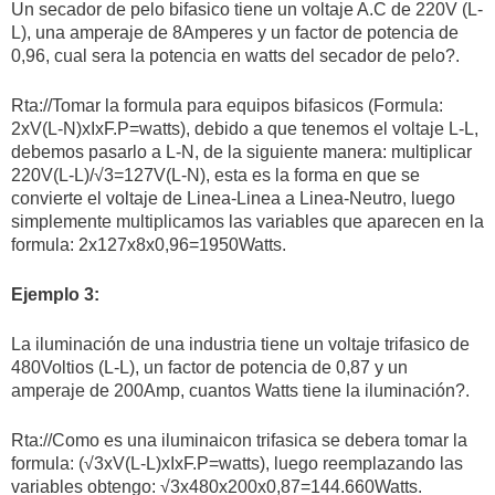
Un secador de pelo bifasico tiene un voltaje A.C de 220V (L-
L), una amperaje de 8Amperes y un factor de potencia de
0,96, cual sera la potencia en watts del secador de pelo?.
Rta://Tomar la formula para equipos bifasicos (Formula:
2xV(L-N)xIxF.P=watts), debido a que tenemos el voltaje L-L,
debemos pasarlo a L-N, de la siguiente manera: multiplicar
220V(L-L)/√3=127V(L-N), esta es la forma en que se
convierte el voltaje de Linea-Linea a Linea-Neutro, luego
simplemente multiplicamos las variables que aparecen en la
formula: 2x127x8x0,96=1950Watts.
Ejemplo 3:
La iluminación de una industria tiene un voltaje trifasico de
480Voltios (L-L), un factor de potencia de 0,87 y un
amperaje de 200Amp, cuantos Watts tiene la iluminación?.
Rta://Como es una iluminaicon trifasica se debera tomar la
formula: (√3xV(L-L)xIxF.P=watts), luego reemplazando las
variables obtengo: √3x480x200x0,87=144.660Watts.