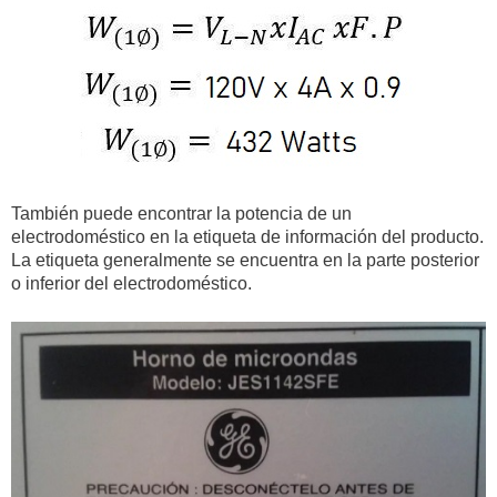
66000 V
914,522.83 W
69000 V
956,092.05 W
115000 V
1,593,486.74 W
138000 V
1,912,184.09 W
También puede encontrar la potencia de un
230000 V
3,186,973.49 W
electrodoméstico en la etiqueta de información del producto.
La etiqueta generalmente se encuentra en la parte posterior
o inferior del electrodoméstico.