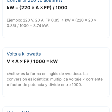
Convertir 220 voltios a kW
kW = (220 × A × FP) / 1000
Ejemplo: 220 V, 20 A, FP 0.85 → kW = (220 × 20 ×
0.85) / 1000 = 3.74 kW.
Volts a kilowatts
V × A × FP / 1000 = kW
«Volts» es la forma en inglés de «voltios». La
conversión es idéntica: multiplica voltaje × corriente
× factor de potencia y divide entre 1000.