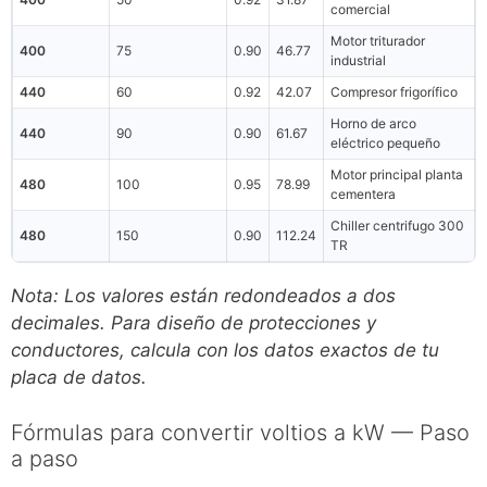
comercial
Motor triturador
400
75
0.90
46.77
industrial
440
60
0.92
42.07
Compresor frigorífico
Horno de arco
440
90
0.90
61.67
eléctrico pequeño
Motor principal planta
480
100
0.95
78.99
cementera
Chiller centrifugo 300
480
150
0.90
112.24
TR
Nota: Los valores están redondeados a dos
decimales. Para diseño de protecciones y
conductores, calcula con los datos exactos de tu
placa de datos.
Fórmulas para convertir voltios a kW — Paso
a paso