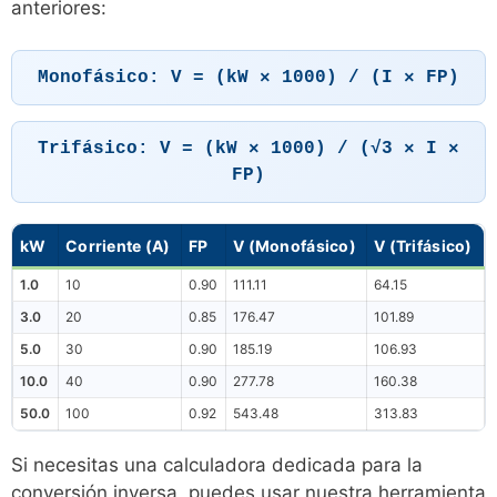
anteriores:
Monofásico: V = (kW × 1000) / (I × FP)
Trifásico: V = (kW × 1000) / (√3 × I ×
FP)
kW
Corriente (A)
FP
V (Monofásico)
V (Trifásico)
1.0
10
0.90
111.11
64.15
3.0
20
0.85
176.47
101.89
5.0
30
0.90
185.19
106.93
10.0
40
0.90
277.78
160.38
50.0
100
0.92
543.48
313.83
Si necesitas una calculadora dedicada para la
conversión inversa, puedes usar nuestra herramienta