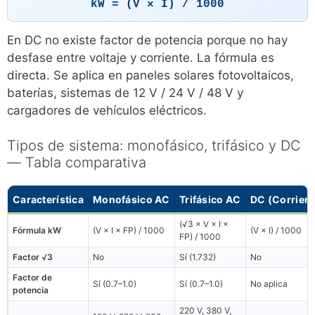
kW = (V × I) / 1000
En DC no existe factor de potencia porque no hay
desfase entre voltaje y corriente. La fórmula es
directa. Se aplica en paneles solares fotovoltaicos,
baterías, sistemas de 12 V / 24 V / 48 V y
cargadores de vehículos eléctricos.
Tipos de sistema: monofásico, trifásico y DC
— Tabla comparativa
Característica
Monofásico AC
Trifásico AC
DC (Corrient
(√3 × V × I ×
Fórmula kW
(V × I × FP) / 1000
(V × I) / 1000
FP) / 1000
Factor √3
No
Sí (1.732)
No
Factor de
Sí (0.7–1.0)
Sí (0.7–1.0)
No aplica
potencia
220 V, 380 V,