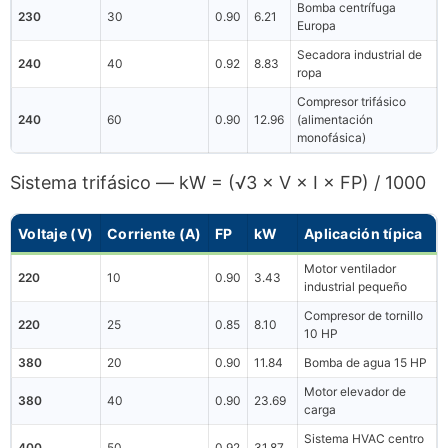
Bomba centrífuga
230
30
0.90
6.21
Europa
Secadora industrial de
240
40
0.92
8.83
ropa
Compresor trifásico
240
60
0.90
12.96
(alimentación
monofásica)
Sistema trifásico — kW = (√3 × V × I × FP) / 1000
Voltaje (V)
Corriente (A)
FP
kW
Aplicación típica
Motor ventilador
220
10
0.90
3.43
industrial pequeño
Compresor de tornillo
220
25
0.85
8.10
10 HP
380
20
0.90
11.84
Bomba de agua 15 HP
Motor elevador de
380
40
0.90
23.69
carga
Sistema HVAC centro
400
50
0.92
31.87