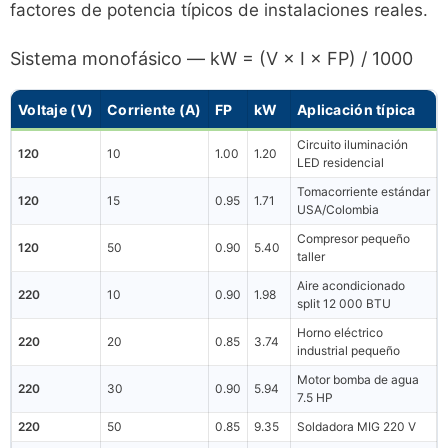
factores de potencia típicos de instalaciones reales.
Sistema monofásico — kW = (V × I × FP) / 1000
Voltaje (V)
Corriente (A)
FP
kW
Aplicación típica
Circuito iluminación
120
10
1.00
1.20
LED residencial
Tomacorriente estándar
120
15
0.95
1.71
USA/Colombia
Compresor pequeño
120
50
0.90
5.40
taller
Aire acondicionado
220
10
0.90
1.98
split 12 000 BTU
Horno eléctrico
220
20
0.85
3.74
industrial pequeño
Motor bomba de agua
220
30
0.90
5.94
7.5 HP
220
50
0.85
9.35
Soldadora MIG 220 V