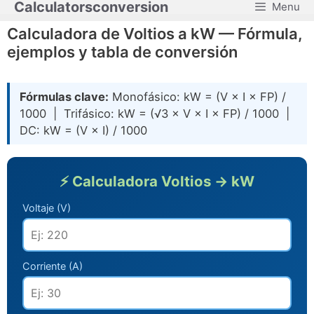
Calculatorsconversion
Menu
Saltar
al
Calculadora de Voltios a kW — Fórmula,
contenido
ejemplos y tabla de conversión
Fórmulas clave:
Monofásico: kW = (V × I × FP) /
1000 | Trifásico: kW = (√3 × V × I × FP) / 1000 |
DC: kW = (V × I) / 1000
⚡ Calculadora Voltios → kW
Voltaje (V)
Corriente (A)