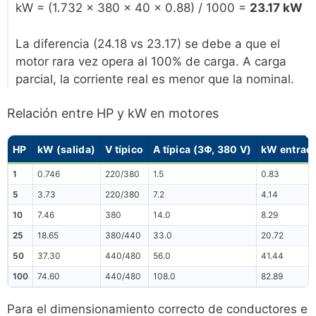
kW = (1.732 × 380 × 40 × 0.88) / 1000 =
23.17 kW
La diferencia (24.18 vs 23.17) se debe a que el
motor rara vez opera al 100% de carga. A carga
parcial, la corriente real es menor que la nominal.
Relación entre HP y kW en motores
HP
kW (salida)
V típico
A típica (3Φ, 380 V)
kW entrad
1
0.746
220/380
1.5
0.83
5
3.73
220/380
7.2
4.14
10
7.46
380
14.0
8.29
25
18.65
380/440
33.0
20.72
50
37.30
440/480
56.0
41.44
100
74.60
440/480
108.0
82.89
Para el dimensionamiento correcto de conductores e