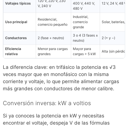
120 V, 220 V, 230
Voltajes típicos
400 V, 440 V,
12 V, 24 V, 48 V
V, 240 V
480 V
Industrial,
Residencial,
Uso principal
comercio
Solar, baterías, 
comercio pequeño
grande
3 o 4 (3 fases ±
Conductores
2 (fase + neutro)
2 (+ y −)
neutro)
Eficiencia
Menor para cargas
Mayor para
Alta (sin pérdida
relativa
grandes
cargas > 5 kW
La diferencia clave: en trifásico la potencia es √3
veces mayor que en monofásico con la misma
corriente y voltaje, lo que permite alimentar cargas
más grandes con conductores de menor calibre.
Conversión inversa: kW a voltios
Si ya conoces la potencia en kW y necesitas
encontrar el voltaje, despeja V de las fórmulas