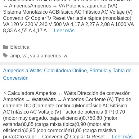
→ AmperiosAmperios → VA Potencia aparente (VA)
Sistema Monofásico ACBifásico ACTrifásico AC Voltaje (V)
Convertir 📋 Copiar ↻ Reset Ver tabla rápida (monofásico)
VA 120 V 220 V 240 V 500 VA 4,17 A 2,27 A 2,08 A 1000 VA
8,33 A 4,55 A 4,17 A …
Leer más
Categorías
Eléctrica
Etiquetas
amp
,
va
,
va a amperios
,
w
Amperios a Watts: Calculadora Online, Fórmula y Tabla de
Conversión
⚡ Calculadora Amperios ↔ Watts Dirección de conversión
Amperios → WattsWatts → Amperios Corriente (A) Tipo de
corriente DC (Corriente continua)Monofásico ACBifásico
ACTrifásico AC Voltaje (V) Factor de potencia (FP) 0,70
(motor muy cargado, baja eficiencia)0,750,80 (motor
estándar)0,85 (carga mixta típica)0,90 (motor alta
eficiencia)0,95 (con corrección)1,00 (carga resistiva
pura)Otro valor… Convertir 📋 Copiar ↻ Reset …
Leer más