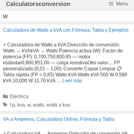
Saltar
Calculatorsconversion
Menu
al
contenido
w
Calculadora de Watts a kVA con Fórmula, Tabla y Ejemplos
⚡ Calculadora de Watts a kVA Dirección de conversión:
Watts → kVAkVA → Watts Potencia activa (W): Factor de
potencia (FP): 0,700,750,800,85 — motor
estándar0,900,951,00 — carga resistivaOtro valor… FP
personalizado (0,01 – 1,00): Convertir Copiar Limpiar 📋
Tabla rápida (FP = 0,85) Watts kVA Watts kVA 500 W 0,588
kVA 10.000 W 11,76 kVA …
Leer más
Categorías
Eléctrica
Etiquetas
f.p
,
kva
,
w
,
watts
,
watts a kva
VA a Amperios: Calculadora Online, Fórmula y Tabla
⚡ Calculadora VA ↔ Amperios Dirección de conversión VA