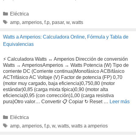
Categorías
Eléctrica
Etiquetas
amp
,
amperios
,
f.p
,
pasar
,
w
,
watts
Watts a Amperios: Calculadora Online, Fórmula y Tabla de
Equivalencias
⚡ Calculadora Watts ↔ Amperios Dirección de conversión
Watts → AmperiosAmperios → Watts Potencia (W) Tipo de
corriente DC (Corriente continua)Monofásico ACBifásico
ACTrifásico AC Voltaje (V) Factor de potencia (FP) 0,70
(motor muy cargado, baja eficiencia)0,750,80 (motor
estándar)0,85 (carga mixta típica)0,90 (motor alta
eficiencia)0,95 (con corrección)1,00 (carga resistiva
pura)Otro valor… Convertir 📋 Copiar ↻ Reset …
Leer más
Categorías
Eléctrica
Etiquetas
amp
,
amperios
,
f.p
,
w
,
watts
,
watts a amperios