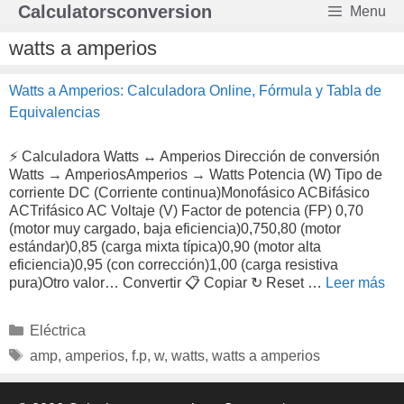
Saltar
Calculatorsconversion
Menu
al
contenido
watts a amperios
Watts a Amperios: Calculadora Online, Fórmula y Tabla de
Equivalencias
⚡ Calculadora Watts ↔ Amperios Dirección de conversión
Watts → AmperiosAmperios → Watts Potencia (W) Tipo de
corriente DC (Corriente continua)Monofásico ACBifásico
ACTrifásico AC Voltaje (V) Factor de potencia (FP) 0,70
(motor muy cargado, baja eficiencia)0,750,80 (motor
estándar)0,85 (carga mixta típica)0,90 (motor alta
eficiencia)0,95 (con corrección)1,00 (carga resistiva
pura)Otro valor… Convertir 📋 Copiar ↻ Reset …
Leer más
Categorías
Eléctrica
Etiquetas
amp
,
amperios
,
f.p
,
w
,
watts
,
watts a amperios