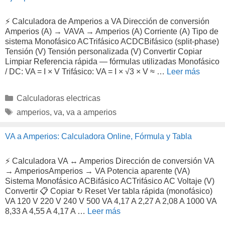
⚡ Calculadora de Amperios a VA Dirección de conversión
Amperios (A) → VAVA → Amperios (A) Corriente (A) Tipo de
sistema Monofásico ACTrifásico ACDCBifásico (split-phase)
Tensión (V) Tensión personalizada (V) Convertir Copiar
Limpiar Referencia rápida — fórmulas utilizadas Monofásico
/ DC: VA = I × V Trifásico: VA = I × √3 × V ≈ …
Leer más
Categorías
Calculadoras electricas
Etiquetas
amperios
,
va
,
va a amperios
VA a Amperios: Calculadora Online, Fórmula y Tabla
⚡ Calculadora VA ↔ Amperios Dirección de conversión VA
→ AmperiosAmperios → VA Potencia aparente (VA)
Sistema Monofásico ACBifásico ACTrifásico AC Voltaje (V)
Convertir 📋 Copiar ↻ Reset Ver tabla rápida (monofásico)
VA 120 V 220 V 240 V 500 VA 4,17 A 2,27 A 2,08 A 1000 VA
8,33 A 4,55 A 4,17 A …
Leer más