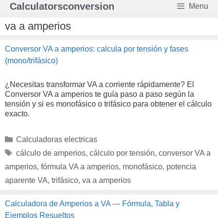
Saltar
Calculatorsconversion
Menu
al
contenido
va a amperios
Conversor VA a amperios: calcula por tensión y fases
(mono/trifásico)
¿Necesitas transformar VA a corriente rápidamente? El
Conversor VA a amperios te guía paso a paso según la
tensión y si es monofásico o trifásico para obtener el cálculo
exacto.
Categorías
Calculadoras electricas
Etiquetas
cálculo de amperios
,
cálculo por tensión
,
conversor VA a
amperios
,
fórmula VA a amperios
,
monofásico
,
potencia
aparente VA
,
trifásico
,
va a amperios
Calculadora de Amperios a VA — Fórmula, Tabla y
Ejemplos Resueltos