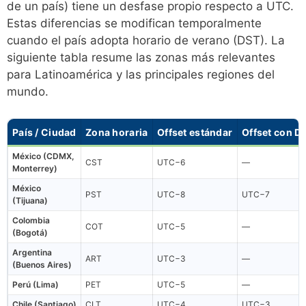
de un país) tiene un desfase propio respecto a UTC.
Estas diferencias se modifican temporalmente
cuando el país adopta horario de verano (DST). La
siguiente tabla resume las zonas más relevantes
para Latinoamérica y las principales regiones del
mundo.
País / Ciudad
Zona horaria
Offset estándar
Offset con D
México (CDMX,
CST
UTC−6
—
Monterrey)
México
PST
UTC−8
UTC−7
(Tijuana)
Colombia
COT
UTC−5
—
(Bogotá)
Argentina
ART
UTC−3
—
(Buenos Aires)
Perú (Lima)
PET
UTC−5
—
Chile (Santiago)
CLT
UTC−4
UTC−3