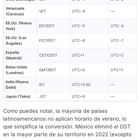
Venezuela
VET
UTC−4
—
(Caracas)
EE.UU. (Nueva
EST/EDT
UTC−5
UTC−4
York)
EE.UU. (Los
PST/PDT
UTC−8
UTC−7
Ángeles)
España
CET/CEST
UTC+1
UTC+2
(Madrid)
Reino Unido
GMT/BST
UTC+0
UTC+1
(Londres)
India (Nueva
IST
UTC+5:30
—
Delhi)
Japón (Tokio)
JST
UTC+9
—
Como puedes notar, la mayoría de países
latinoamericanos no aplican horario de verano, lo
que simplifica la conversión. México eliminó el DST
en la mayor parte de su territorio en 2022 (excepto