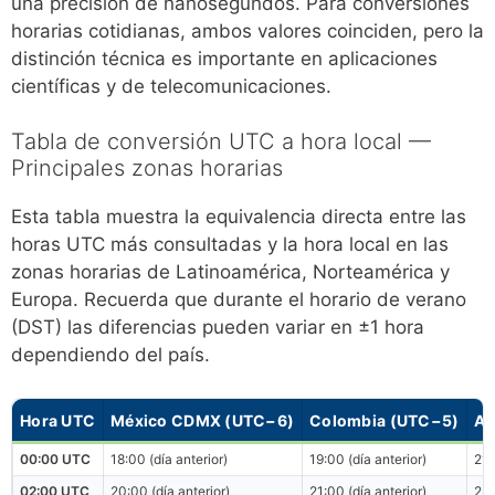
una precisión de nanosegundos. Para conversiones
horarias cotidianas, ambos valores coinciden, pero la
distinción técnica es importante en aplicaciones
científicas y de telecomunicaciones.
Tabla de conversión UTC a hora local —
Principales zonas horarias
Esta tabla muestra la equivalencia directa entre las
horas UTC más consultadas y la hora local en las
zonas horarias de Latinoamérica, Norteamérica y
Europa. Recuerda que durante el horario de verano
(DST) las diferencias pueden variar en ±1 hora
dependiendo del país.
Hora UTC
México CDMX (UTC−6)
Colombia (UTC−5)
Ar
00:00 UTC
18:00 (día anterior)
19:00 (día anterior)
21:
02:00 UTC
20:00 (día anterior)
21:00 (día anterior)
23: