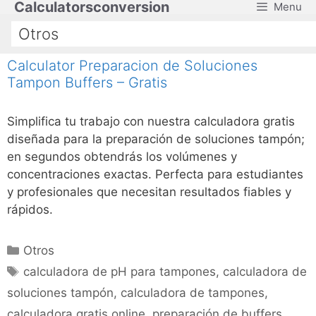
Calculatorsconversion
Menu
Saltar
al
Otros
contenido
Calculator Preparacion de Soluciones
Tampon Buffers – Gratis
Simplifica tu trabajo con nuestra calculadora gratis
diseñada para la preparación de soluciones tampón;
en segundos obtendrás los volúmenes y
concentraciones exactas. Perfecta para estudiantes
y profesionales que necesitan resultados fiables y
rápidos.
Categorías
Otros
Etiquetas
calculadora de pH para tampones
,
calculadora de
soluciones tampón
,
calculadora de tampones
,
calculadora gratis online
,
preparación de buffers
,