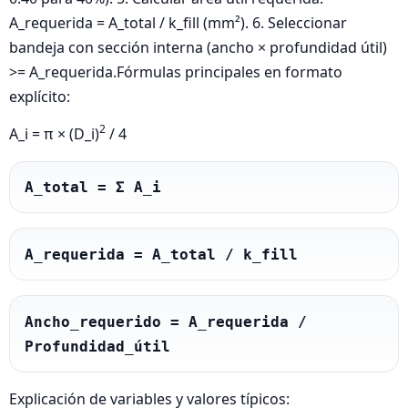
A_requerida = A_total / k_fill (mm²). 6. Seleccionar
bandeja con sección interna (ancho × profundidad útil)
>= A_requerida.Fórmulas principales en formato
explícito:
2
A_i = π × (D_i)
/ 4
A_total = Σ A_i
A_requerida = A_total / k_fill
Ancho_requerido = A_requerida / 
Profundidad_útil
Explicación de variables y valores típicos: