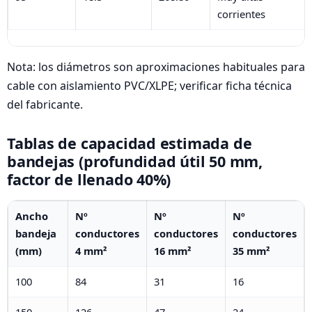
corrientes
Nota: los diámetros son aproximaciones habituales para
cable con aislamiento PVC/XLPE; verificar ficha técnica
del fabricante.
Tablas de capacidad estimada de
bandejas (profundidad útil 50 mm,
factor de llenado 40%)
Ancho
Nº
Nº
Nº
bandeja
conductores
conductores
conductores
(mm)
4 mm²
16 mm²
35 mm²
100
84
31
16
150
126
47
24