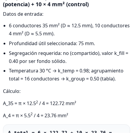
(potencia) + 10 × 4 mm² (control)
Datos de entrada:
6 conductores 35 mm² (D ≈ 12.5 mm), 10 conductores
4 mm² (D ≈ 5.5 mm).
Profundidad útil seleccionada: 75 mm.
Segregación requerida: no (compartido), valor k_fill =
0.40 por ser fondo sólido.
Temperatura 30 °C → k_temp = 0.98; agrupamiento
total = 16 conductores → k_group = 0.50 (tabla).
Cálculo:
2
A_35 = π × 12.5
/ 4 = 122.72 mm²
2
A_4 = π × 5.5
/ 4 = 23.76 mm²
A_total = 6 × 122.72 + 10 × 23.76 = 