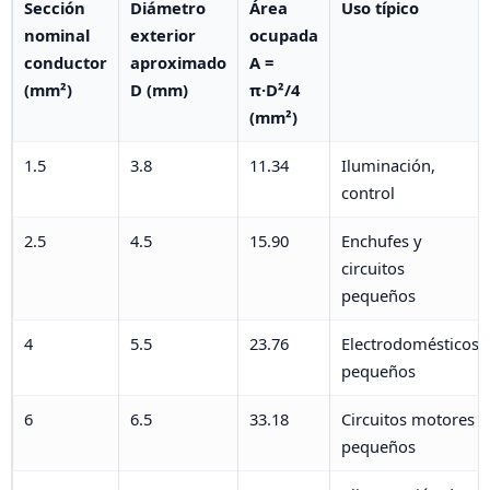
Sección
Diámetro
Área
Uso típico
nominal
exterior
ocupada
conductor
aproximado
A =
(mm²)
D (mm)
π·D²/4
(mm²)
1.5
3.8
11.34
Iluminación,
control
2.5
4.5
15.90
Enchufes y
circuitos
pequeños
4
5.5
23.76
Electrodomésticos
pequeños
6
6.5
33.18
Circuitos motores
pequeños