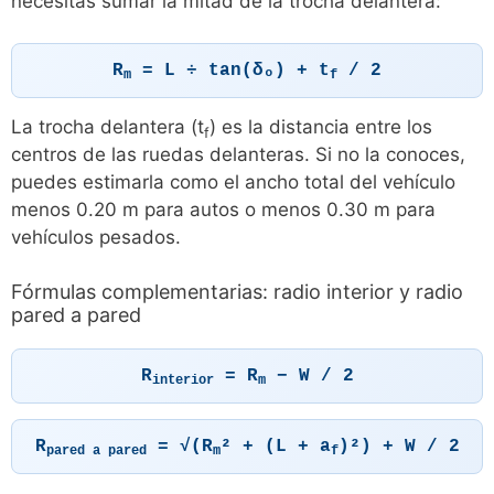
necesitas sumar la mitad de la trocha delantera:
R
= L ÷ tan(δₒ) + t
/ 2
m
f
La trocha delantera (t
) es la distancia entre los
f
centros de las ruedas delanteras. Si no la conoces,
puedes estimarla como el ancho total del vehículo
menos 0.20 m para autos o menos 0.30 m para
vehículos pesados.
Fórmulas complementarias: radio interior y radio
pared a pared
R
= R
− W / 2
interior
m
R
= √(R
² + (L + a
)²) + W / 2
pared a pared
m
f