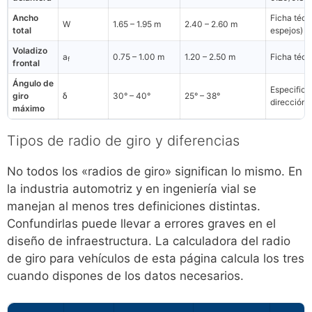
Ancho
Ficha técn
W
1.65 – 1.95 m
2.40 – 2.60 m
total
espejos)
Voladizo
a
0.75 – 1.00 m
1.20 – 2.50 m
Ficha técn
f
frontal
Ángulo de
Especifica
giro
δ
30° – 40°
25° – 38°
dirección
máximo
Tipos de radio de giro y diferencias
No todos los «radios de giro» significan lo mismo. En
la industria automotriz y en ingeniería vial se
manejan al menos tres definiciones distintas.
Confundirlas puede llevar a errores graves en el
diseño de infraestructura. La calculadora del radio
de giro para vehículos de esta página calcula los tres
cuando dispones de los datos necesarios.