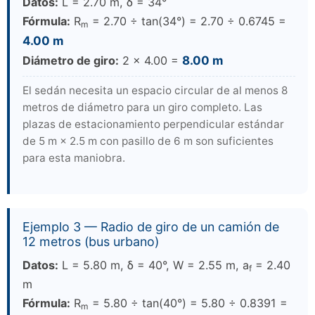
Datos:
L = 2.70 m, δ = 34°
Fórmula:
R
= 2.70 ÷ tan(34°) = 2.70 ÷ 0.6745 =
m
4.00 m
Diámetro de giro:
2 × 4.00 =
8.00 m
El sedán necesita un espacio circular de al menos 8
metros de diámetro para un giro completo. Las
plazas de estacionamiento perpendicular estándar
de 5 m × 2.5 m con pasillo de 6 m son suficientes
para esta maniobra.
Ejemplo 3 — Radio de giro de un camión de
12 metros (bus urbano)
Datos:
L = 5.80 m, δ = 40°, W = 2.55 m, a
= 2.40
f
m
Fórmula:
R
= 5.80 ÷ tan(40°) = 5.80 ÷ 0.8391 =
m