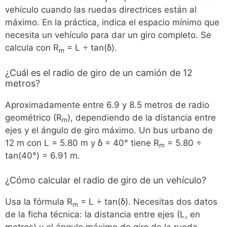
vehículo cuando las ruedas directrices están al
máximo. En la práctica, indica el espacio mínimo que
necesita un vehículo para dar un giro completo. Se
calcula con R
= L ÷ tan(δ).
m
¿Cuál es el radio de giro de un camión de 12
metros?
Aproximadamente entre 6.9 y 8.5 metros de radio
geométrico (R
), dependiendo de la distancia entre
m
ejes y el ángulo de giro máximo. Un bus urbano de
12 m con L = 5.80 m y δ = 40° tiene R
= 5.80 ÷
m
tan(40°) = 6.91 m.
¿Cómo calcular el radio de giro de un vehículo?
Usa la fórmula R
= L ÷ tan(δ). Necesitas dos datos
m
de la ficha técnica: la distancia entre ejes (L, en