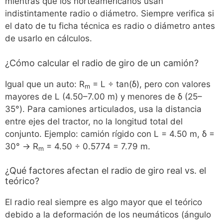
mientras que los norteamericanos usan
indistintamente radio o diámetro. Siempre verifica si
el dato de tu ficha técnica es radio o diámetro antes
de usarlo en cálculos.
¿Cómo calcular el radio de giro de un camión?
Igual que un auto: R
= L ÷ tan(δ), pero con valores
m
mayores de L (4.50–7.00 m) y menores de δ (25–
35°). Para camiones articulados, usa la distancia
entre ejes del tractor, no la longitud total del
conjunto. Ejemplo: camión rígido con L = 4.50 m, δ =
30° → R
= 4.50 ÷ 0.5774 = 7.79 m.
m
¿Qué factores afectan el radio de giro real vs. el
teórico?
El radio real siempre es algo mayor que el teórico
debido a la deformación de los neumáticos (ángulo