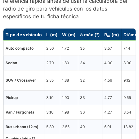
referencia rápida antes de usar la calculadora del
radio de giro para vehículos con los datos
específicos de tu ficha técnica.
Tipo de vehículo
L (m)
W (m)
δ máx (°)
R
(m)
Diámet
m
Auto compacto
2.50
1.72
35
3.57
7.14
Sedán
2.70
1.80
34
4.00
8.00
SUV / Crossover
2.85
1.88
32
4.56
9.12
Pickup
3.10
1.90
33
4.77
9.55
Van / Furgoneta
3.10
1.98
36
4.27
8.54
Bus urbano (12 m)
5.80
2.55
40
6.91
13.82
Camión rígido (2