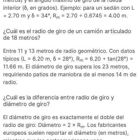
metros) y el ángulo máximo de giro de la rueda
interior (δ, en grados). Ejemplo: para un sedán con L
= 2.70 m y δ = 34°, R
= 2.70 ÷ 0.6745 = 4.00 m.
m
¿Cuál es el radio de giro de un camión articulado
de 18 metros?
Entre 11 y 13 metros de radio geométrico. Con datos
típicos (L = 6.20 m, δ = 28°), R
= 6.20 ÷ tan(28°) =
m
11.66 m. El diámetro de giro supera los 23 metros,
requiriendo patios de maniobra de al menos 14 m de
radio.
¿Cuál es la diferencia entre radio de giro y
diámetro de giro?
El diámetro de giro es exactamente el doble del
radio de giro: Diámetro = 2 × R
. Los fabricantes
m
europeos suelen reportar el diámetro (en metros),