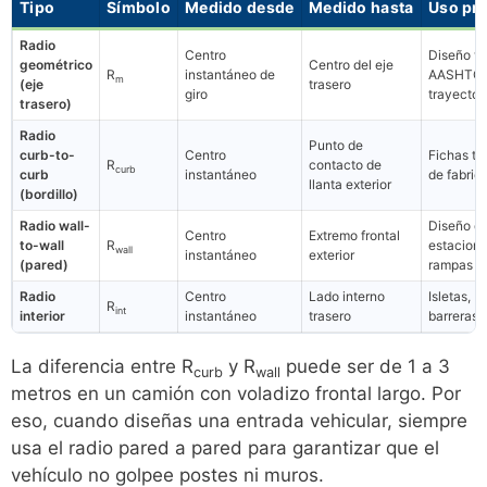
Tipo
Símbolo
Medido desde
Medido hasta
Uso pri
Radio
Centro
Diseño vi
geométrico
Centro del eje
R
instantáneo de
AASHTO,
m
(eje
trasero
giro
trayector
trasero)
Radio
Punto de
curb-to-
Centro
Fichas té
R
contacto de
curb
curb
instantáneo
de fabric
llanta exterior
(bordillo)
Radio wall-
Diseño d
Centro
Extremo frontal
to-wall
R
estaciona
wall
instantáneo
exterior
(pared)
rampas
Radio
Centro
Lado interno
Isletas, bo
R
int
interior
instantáneo
trasero
barreras
La diferencia entre R
y R
puede ser de 1 a 3
curb
wall
metros en un camión con voladizo frontal largo. Por
eso, cuando diseñas una entrada vehicular, siempre
usa el radio pared a pared para garantizar que el
vehículo no golpee postes ni muros.