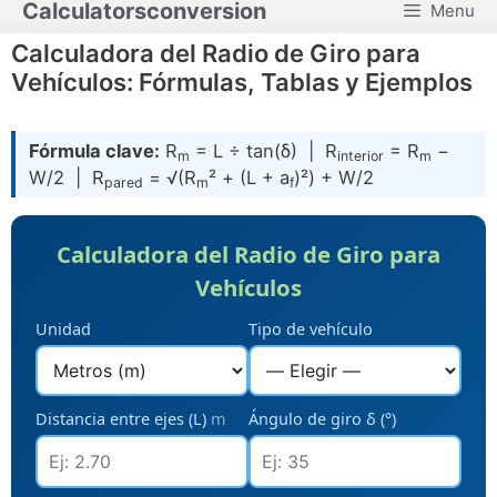
Calculatorsconversion
Menu
Saltar
al
Calculadora del Radio de Giro para
contenido
Vehículos: Fórmulas, Tablas y Ejemplos
Fórmula clave:
R
= L ÷ tan(δ) | R
= R
−
m
interior
m
W/2 | R
= √(R
² + (L + a
)²) + W/2
pared
m
f
Calculadora del Radio de Giro para
Vehículos
Unidad
Tipo de vehículo
Distancia entre ejes (L)
m
Ángulo de giro δ (°)