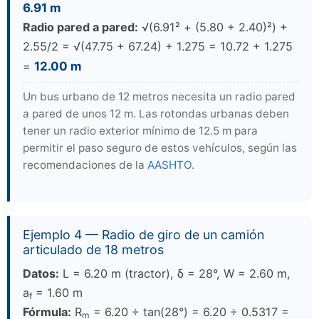
6.91 m
Radio pared a pared:
√(6.91² + (5.80 + 2.40)²) +
2.55/2 = √(47.75 + 67.24) + 1.275 = 10.72 + 1.275
=
12.00 m
Un bus urbano de 12 metros necesita un radio pared
a pared de unos 12 m. Las rotondas urbanas deben
tener un radio exterior mínimo de 12.5 m para
permitir el paso seguro de estos vehículos, según las
recomendaciones de la
AASHTO
.
Ejemplo 4 — Radio de giro de un camión
articulado de 18 metros
Datos:
L = 6.20 m (tractor), δ = 28°, W = 2.60 m,
a
= 1.60 m
f
Fórmula:
R
= 6.20 ÷ tan(28°) = 6.20 ÷ 0.5317 =
m