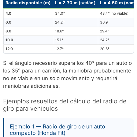
Radio disponible (m)
L = 2.70 m (sedán)
L = 4.50 m (cami
4.0
34.0°
48.4° (no viable)
6.0
24.2°
36.9°
8.0
18.6°
29.4°
10.0
15.1°
24.2°
12.0
12.7°
20.6°
Si el ángulo necesario supera los 40° para un auto o
los 35° para un camión, la maniobra probablemente
no es viable en un solo movimiento y requerirá
maniobras adicionales.
Ejemplos resueltos del cálculo del radio de
giro para vehículos
Ejemplo 1 — Radio de giro de un auto
compacto (Honda Fit)