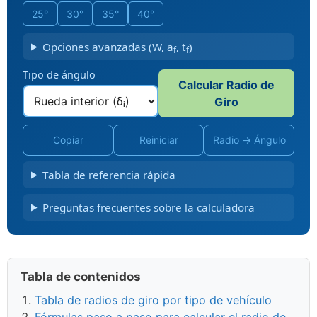
25°
30°
35°
40°
Opciones avanzadas (W, a
, t
)
f
f
Tipo de ángulo
Calcular Radio de
Giro
Copiar
Reiniciar
Radio → Ángulo
Tabla de referencia rápida
Preguntas frecuentes sobre la calculadora
Tabla de contenidos
Tabla de radios de giro por tipo de vehículo
Fórmulas paso a paso para calcular el radio de