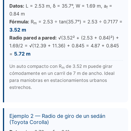
Datos:
L = 2.53 m, δ = 35.7°, W = 1.69 m, a
=
f
0.84 m
Fórmula:
R
= 2.53 ÷ tan(35.7°) = 2.53 ÷ 0.7177 =
m
3.52 m
Radio pared a pared:
√(3.52² + (2.53 + 0.84)²) +
1.69/2 = √(12.39 + 11.36) + 0.845 = 4.87 + 0.845
=
5.72 m
Un auto compacto con R
de 3.52 m puede girar
m
cómodamente en un carril de 7 m de ancho. Ideal
para maniobras en estacionamientos urbanos
estrechos.
Ejemplo 2 — Radio de giro de un sedán
(Toyota Corolla)