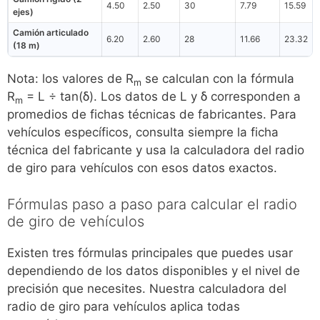
4.50
2.50
30
7.79
15.59
ejes)
Camión articulado
6.20
2.60
28
11.66
23.32
(18 m)
Nota: los valores de R
se calculan con la fórmula
m
R
= L ÷ tan(δ). Los datos de L y δ corresponden a
m
promedios de fichas técnicas de fabricantes. Para
vehículos específicos, consulta siempre la ficha
técnica del fabricante y usa la calculadora del radio
de giro para vehículos con esos datos exactos.
Fórmulas paso a paso para calcular el radio
de giro de vehículos
Existen tres fórmulas principales que puedes usar
dependiendo de los datos disponibles y el nivel de
precisión que necesites. Nuestra calculadora del
radio de giro para vehículos aplica todas