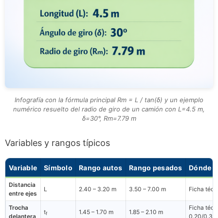
Infografía con la fórmula principal Rm = L / tan(δ) y un ejemplo
numérico resuelto del radio de giro de un camión con L=4.5 m,
δ=30°, Rm=7.79 m
Variables y rangos típicos
Variable
Símbolo
Rango autos
Rango pesados
Dónde e
Distancia
L
2.40 – 3.20 m
3.50 – 7.00 m
Ficha técn
entre ejes
Trocha
Ficha técn
t
1.45 – 1.70 m
1.85 – 2.10 m
f
delantera
0.20/0.30