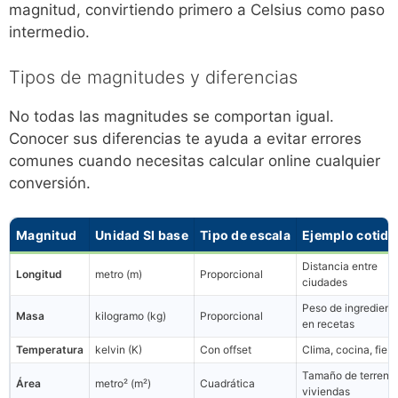
magnitud, convirtiendo primero a Celsius como paso
intermedio.
Tipos de magnitudes y diferencias
No todas las magnitudes se comportan igual.
Conocer sus diferencias te ayuda a evitar errores
comunes cuando necesitas calcular online cualquier
conversión.
Magnitud
Unidad SI base
Tipo de escala
Ejemplo cotidi
Distancia entre
Longitud
metro (m)
Proporcional
ciudades
Peso de ingredient
Masa
kilogramo (kg)
Proporcional
en recetas
Temperatura
kelvin (K)
Con offset
Clima, cocina, fieb
Tamaño de terrenos
Área
metro² (m²)
Cuadrática
viviendas