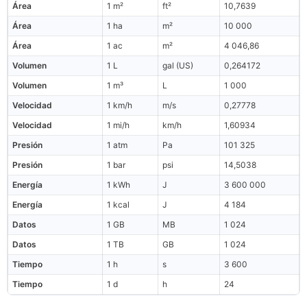
Área
1 m²
ft²
10,7639
Área
1 ha
m²
10 000
Área
1 ac
m²
4 046,86
Volumen
1 L
gal (US)
0,264172
Volumen
1 m³
L
1 000
Velocidad
1 km/h
m/s
0,27778
Velocidad
1 mi/h
km/h
1,60934
Presión
1 atm
Pa
101 325
Presión
1 bar
psi
14,5038
Energía
1 kWh
J
3 600 000
Energía
1 kcal
J
4 184
Datos
1 GB
MB
1 024
Datos
1 TB
GB
1 024
Tiempo
1 h
s
3 600
Tiempo
1 d
h
24