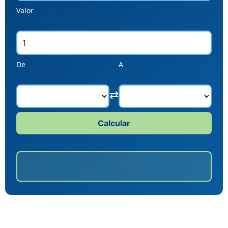
Valor
De
A
⇄
Calcular