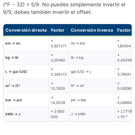
(°F − 32) × 5/9. No puedes simplemente invertir el
9/5; debes también invertir el offset.
Conversión directa
Factor
Conversión inversa
Factor
×
×
km → mi
mi → km
0,621371
1,60934
×
×
kg → lb
lb → kg
2,20462
0,453592
×
×
L → gal (US)
gal (US) → L
0,264172
3,78541
×
×
m² → ft²
ft² → m²
10,7639
0,092903
×
×
bar → psi
psi → bar
14,5038
0,068948
× 3 600
× 2,7778
kWh → J
J → kWh
000
× 10⁻⁷