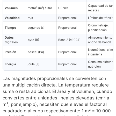
Capacidad de tanq
Volumen
metro³ (m³) / litro
Cúbica
recetas
Velocidad
m/s
Proporcional
Límites de tránsito
Cronometraje,
Tiempo
segundo (s)
Proporcional
planificación
Datos
Almacenamiento,
byte (B)
Base 2 (×1024)
digitales
ancho de banda
Neumáticos, clima,
Presión
pascal (Pa)
Proporcional
ingeniería
Consumo eléctrico,
Energía
joule (J)
Proporcional
nutrición
Las magnitudes proporcionales se convierten con
una multiplicación directa. La temperatura requiere
suma o resta adicional. El área y el volumen, cuando
conviertes entre unidades lineales elevadas (cm² a
m², por ejemplo), necesitan que eleves el factor al
cuadrado o al cubo respectivamente: 1 m² = 10 000