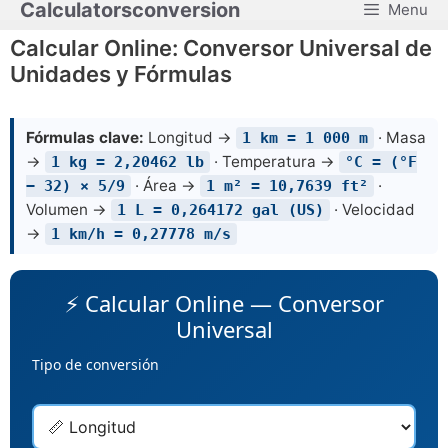
Calculatorsconversion
Menu
Saltar
al
Calcular Online: Conversor Universal de
contenido
Unidades y Fórmulas
Fórmulas clave:
Longitud →
· Masa
1 km = 1 000 m
→
· Temperatura →
1 kg = 2,20462 lb
°C = (°F
· Área →
·
− 32) × 5/9
1 m² = 10,7639 ft²
Volumen →
· Velocidad
1 L = 0,264172 gal (US)
→
1 km/h = 0,27778 m/s
⚡ Calcular Online — Conversor
Universal
Tipo de conversión