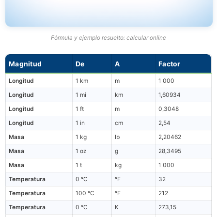
Fórmula y ejemplo resuelto: calcular online
Magnitud
De
A
Factor
Longitud
1 km
m
1 000
Longitud
1 mi
km
1,60934
Longitud
1 ft
m
0,3048
Longitud
1 in
cm
2,54
Masa
1 kg
lb
2,20462
Masa
1 oz
g
28,3495
Masa
1 t
kg
1 000
Temperatura
0 °C
°F
32
Temperatura
100 °C
°F
212
Temperatura
0 °C
K
273,15