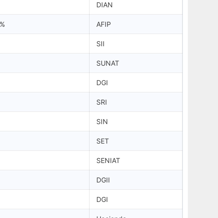
DIAN
5%
AFIP
SII
SUNAT
DGI
SRI
SIN
SET
SENIAT
DGII
DGI