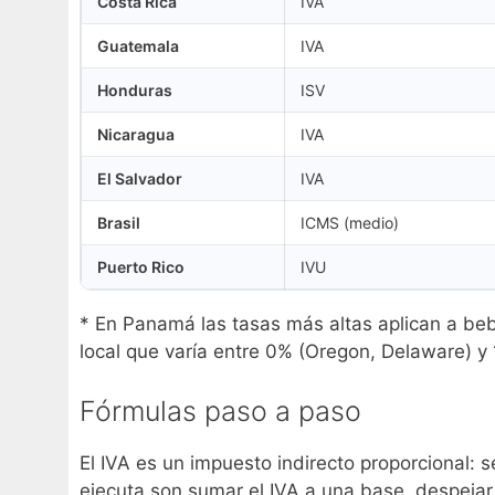
Costa Rica
IVA
Guatemala
IVA
Honduras
ISV
Nicaragua
IVA
El Salvador
IVA
Brasil
ICMS (medio)
Puerto Rico
IVU
* En Panamá las tasas más altas aplican a bebi
local que varía entre 0% (Oregon, Delaware) y
Fórmulas paso a paso
El IVA es un impuesto indirecto proporcional: 
ejecuta son sumar el IVA a una base, despejar 