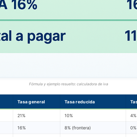
Fórmula y ejemplo resuelto: calculadora de iva
Tasa general
Tasa reducida
Ta
21%
10%
4%
16%
8% (frontera)
0%