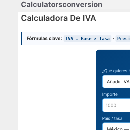
Calculatorsconversion
Saltar
al
Calculadora De IVA
contenido
Fórmulas clave:
·
IVA = Base × tasa
Prec
¿Qué quieres 
Importe
País / tasa