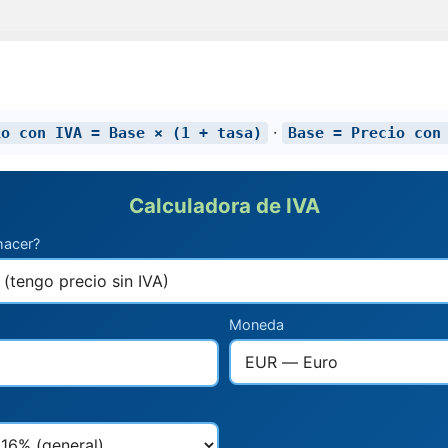
·
io con IVA = Base × (1 + tasa)
Base = Precio con
Calculadora de IVA
hacer?
Moneda