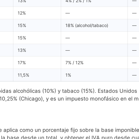
13%
4% / 2% / 1%
—
12%
—
—
15%
18% (alcohol/tabaco)
—
15%
—
—
13%
—
—
17%
7% / 12%
—
11,5%
1%
—
das alcohólicas (10%) y tabaco (15%). Estados Unidos no
 10,25% (Chicago), y es un impuesto monofásico en el m
se aplica como un porcentaje fijo sobre la base imponibl
la base desde un total, y obtener el IVA puro desde cua