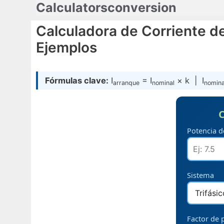
Calculatorsconversion
Saltar
al
Calculadora de Corriente d
contenido
Ejemplos
Fórmulas clave:
I
= I
× k | I
arranque
nominal
nomina
C
Potencia d
Sistema
Factor de 