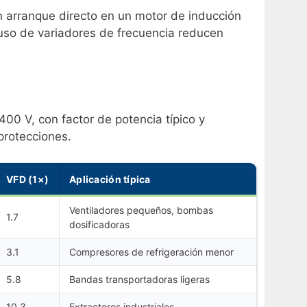
n arranque directo en un motor de inducción
l uso de variadores de frecuencia reducen
400 V, con factor de potencia típico y
protecciones.
VFD (1×)
Aplicación típica
Ventiladores pequeños, bombas
1.7
dosificadoras
3.1
Compresores de refrigeración menor
5.8
Bandas transportadoras ligeras
10.3
Extractores industriales