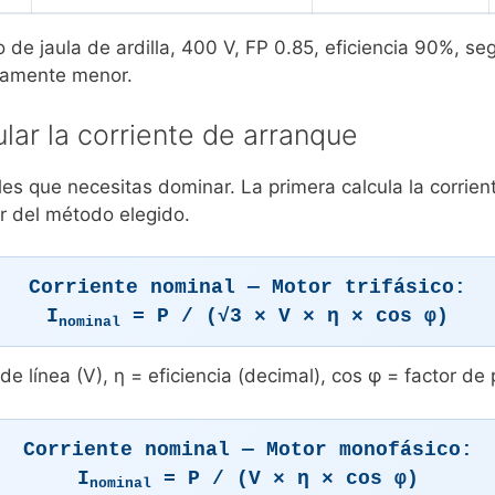
 de jaula de ardilla, 400 V, FP 0.85, eficiencia 90%, s
geramente menor.
lar la corriente de arranque
es que necesitas dominar. La primera calcula la corrien
or del método elegido.
Corriente nominal — Motor trifásico:
I
= P / (√3 × V × η × cos φ)
nominal
de línea (V), η = eficiencia (decimal), cos φ = factor de 
Corriente nominal — Motor monofásico:
I
= P / (V × η × cos φ)
nominal