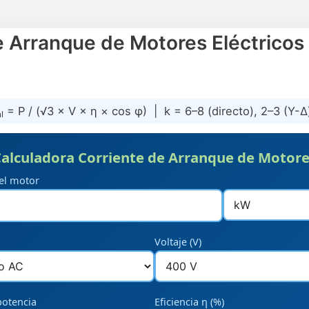
e Arranque de Motores Eléctricos
= P / (√3 × V × η × cos φ) | k = 6–8 (directo), 2–3 (Y-Δ)
l
alculadora Corriente de Arranque de Motor
el motor
Voltaje (V)
potencia
Eficiencia η (%)