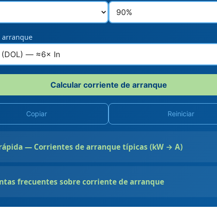
 arranque
Calcular corriente de arranque
Copiar
Reiniciar
rápida — Corrientes de arranque típicas (kW → A)
ntas frecuentes sobre corriente de arranque