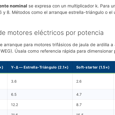
iente nominal
se expresa con un multiplicador k. Para u
e 6 y 8. Métodos como el arranque estrella-triángulo o e
de motores eléctricos por potencia
 arranque para motores trifásicos de jaula de ardilla a 
, WEG). Úsala como referencia rápida para dimensionar 
×)
Y-Δ — Estrella-Triángulo (2.1×)
Soft-starter (1.5×)
3.6
2.6
6.5
4.7
12.2
8.7
21.6
15.5