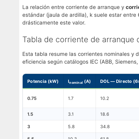
La relación entre corriente de arranque y
corr
estándar (jaula de ardilla), k suele estar entr
drásticamente este valor.
Tabla de corriente de arranque 
Esta tabla resume las corrientes nominales y de
eficiencia según catálogos IEC (ABB, Siemens
Potencia (kW)
I
(A)
DOL — Directo (6
nominal
0.75
1.7
10.2
1.5
3.1
18.6
3
5.8
34.8
5.5
10.3
61.8