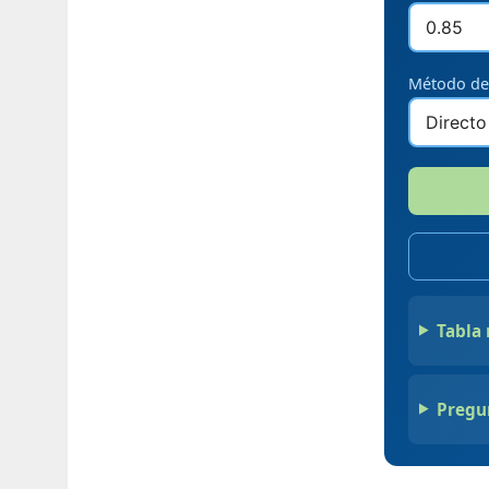
Método de
Tabla 
Pregu