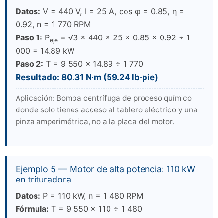
Datos:
V = 440 V, I = 25 A, cos φ = 0.85, η =
0.92, n = 1 770 RPM
Paso 1:
P
= √3 × 440 × 25 × 0.85 × 0.92 ÷ 1
eje
000 = 14.89 kW
Paso 2:
T = 9 550 × 14.89 ÷ 1 770
Resultado: 80.31 N·m (59.24 lb·pie)
Aplicación: Bomba centrífuga de proceso químico
donde solo tienes acceso al tablero eléctrico y una
pinza amperimétrica, no a la placa del motor.
Ejemplo 5 — Motor de alta potencia: 110 kW
en trituradora
Datos:
P = 110 kW, n = 1 480 RPM
Fórmula:
T = 9 550 × 110 ÷ 1 480