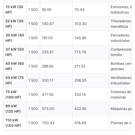
15 kW (20
Extrusoras, b
1 500
95.50
70.43
HP)
hidráulicas
22 kW (30
Trituradoras d
1 500
140.07
103.30
HP)
mandíbula
30 kW (40
Elevadores
1 500
191.00
140.90
HP)
industriales
37 kW (50
Compresores 
1 500
235.57
173.78
HP)
tornillo
45 kW (60
Bombas centrí
1 500
286.50
211.35
HP)
grandes
55 kW (75
Ventiladores
1 500
350.17
258.30
HP)
industriales
75 kW
Sistemas de
1 500
477.50
352.14
(100 HP)
molienda
90 kW
1 500
573.00
422.56
Máquinas pap
(125 HP)
110 kW
1 500
700.33
516.49
Plantas de co
(150 HP)