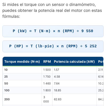
Si mides el torque con un sensor o dinamómetro,
puedes obtener la potencia real del motor con estas
fórmulas:
P (kW) = T (N·m) × n (RPM) ÷ 9 550
P (HP) = T (lb·pie) × n (RPM) ÷ 5 252
Torque medido (N·m)
RPM
Potencia calculada (kW)
Pote
10
1 500
1.57
2.11
25
1 750
4.58
6.14
50
1 460
7.64
10.25
100
1 800
18.85
25.27
3
200
62.83
84.26
000