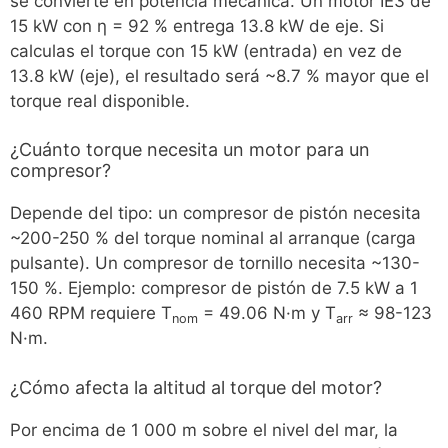
se convierte en potencia mecánica. Un motor IE3 de
15 kW con η = 92 % entrega 13.8 kW de eje. Si
calculas el torque con 15 kW (entrada) en vez de
13.8 kW (eje), el resultado será ~8.7 % mayor que el
torque real disponible.
¿Cuánto torque necesita un motor para un
compresor?
Depende del tipo: un compresor de pistón necesita
~200-250 % del torque nominal al arranque (carga
pulsante). Un compresor de tornillo necesita ~130-
150 %. Ejemplo: compresor de pistón de 7.5 kW a 1
460 RPM requiere T
= 49.06 N·m y T
≈ 98-123
nom
arr
N·m.
¿Cómo afecta la altitud al torque del motor?
Por encima de 1 000 m sobre el nivel del mar, la