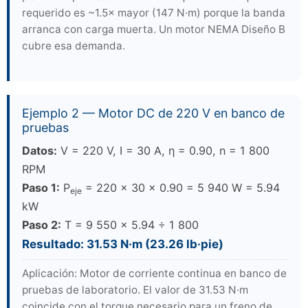
requerido es ~1.5× mayor (147 N·m) porque la banda
arranca con carga muerta. Un motor NEMA Diseño B
cubre esa demanda.
Ejemplo 2 — Motor DC de 220 V en banco de
pruebas
Datos:
V = 220 V, I = 30 A, η = 0.90, n = 1 800
RPM
Paso 1:
P
= 220 × 30 × 0.90 = 5 940 W = 5.94
eje
kW
Paso 2:
T = 9 550 × 5.94 ÷ 1 800
Resultado: 31.53 N·m (23.26 lb·pie)
Aplicación: Motor de corriente continua en banco de
pruebas de laboratorio. El valor de 31.53 N·m
coincide con el torque necesario para un freno de