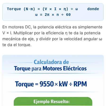
Torque (N·m) = (V × I × η) ÷ ω donde
ω = 2π × n ÷ 60
En motores DC, la potencia eléctrica es simplemente
V × I. Multiplicar por la eficiencia η te da la potencia
mecánica de eje, y dividir por la velocidad angular ω
te da el torque.