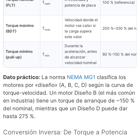
T
100 % (referencia)
nom
(FLT)
potencia de placa
Velocidad donde el
Torque máximo
motor «se cala» si
T
200 %–350 % del nom
max
(BDT)
la carga supera
este valor
Durante la
Torque mínimo
aceleración, antes
T
60 %–150 % del nomi
min
(pull-up)
de alcanzar
velocidad nominal
Dato práctico:
La norma
NEMA MG1
clasifica los
motores por «diseño» (A, B, C, D) según la curva de
torque-velocidad. Un motor Diseño B (el más común
en industria) tiene un torque de arranque de ~150 %
del nominal, mientras que un Diseño D puede dar
hasta 275 %.
Conversión Inversa: De Torque a Potencia