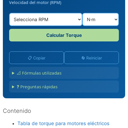
Velocidad del motor (RPM)
Calcular Torque
📋 Copiar
🔄 Reiniciar
📐 Fórmulas utilizadas
❓ Preguntas rápidas
Contenido
Tabla de torque para motores eléctricos