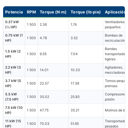
Potencia
RPM
Torque (N·m)
Torque (lb·pie)
Aplicación 
0.37 kW
Ventiladores
1 500
2.36
1.74
(½ HP)
pequeños
0.75 kW (1
Bombas de
1 500
4.78
3.52
HP)
recirculación
Bandas
1.5 kW (2
1 500
9.55
7.04
transportador
HP)
ligeras
2.2 kW (3
Agitadores,
1 500
14.01
10.33
HP)
mezcladoras
3.7 kW (5
Tornos pequeñ
1 500
23.57
17.38
HP)
prensas
5.5 kW
Compresores 
1 500
35.02
25.83
(7.5 HP)
pistón
7.5 kW (10
1 500
47.75
35.21
Molinos de bo
HP)
11 kW (15
Transportador
1 500
70.03
51.65
HP)
pesados