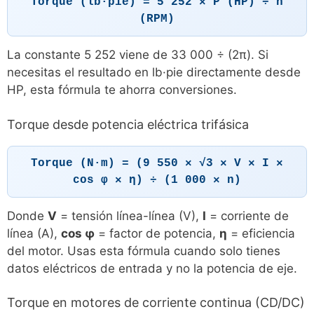
Torque (lb·pie) = 5 252 × P (HP) ÷ n
(RPM)
La constante 5 252 viene de 33 000 ÷ (2π). Si
necesitas el resultado en lb·pie directamente desde
HP, esta fórmula te ahorra conversiones.
Torque desde potencia eléctrica trifásica
Torque (N·m) = (9 550 × √3 × V × I ×
cos φ × η) ÷ (1 000 × n)
Donde
V
= tensión línea-línea (V),
I
= corriente de
línea (A),
cos φ
= factor de potencia,
η
= eficiencia
del motor. Usas esta fórmula cuando solo tienes
datos eléctricos de entrada y no la potencia de eje.
Torque en motores de corriente continua (CD/DC)