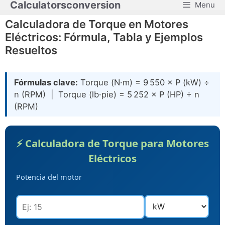
Calculatorsconversion
Menu
Saltar
al
Calculadora de Torque en Motores
contenido
Eléctricos: Fórmula, Tabla y Ejemplos
Resueltos
Fórmulas clave:
Torque (N·m) = 9 550 × P (kW) ÷
n (RPM) | Torque (lb·pie) = 5 252 × P (HP) ÷ n
(RPM)
⚡ Calculadora de Torque para Motores
Eléctricos
Potencia del motor