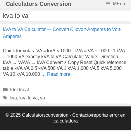
Skip
Calculators Conversion
MEnu
to
content
kva to va
kVA to VA Calculator — Convert Kilovolt-Amperes to Volt-
Amperes
Quick formulas: VA = kVA × 1000 · kVA = VA ÷ 1000 · 1 kVA
= 1000 VA exactly kVA to VA Calculator Value: Direction:
kVA → VAVA → kVA Convert ⚡ Copy Reset Quick reference
table kVA VA 0.5 kVA 500 VA 1 kVA 1,000 VA 5 kVA 5,000
VA 10 kVA 10,000 …
Read more
Categories
Electrical
Tags
kva
,
kva to va
,
va
© 2025 Calculatorsconversion -
Contacto/reportar error en
calculadora