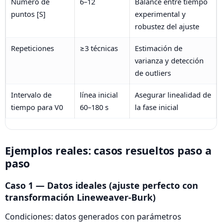
Número de
6–12
Balance entre tiempo
puntos [S]
experimental y
robustez del ajuste
Repeticiones
≥3 técnicas
Estimación de
varianza y detección
de outliers
Intervalo de
línea inicial
Asegurar linealidad de
tiempo para V0
60–180 s
la fase inicial
Ejemplos reales: casos resueltos paso a
paso
Caso 1 — Datos ideales (ajuste perfecto con
transformación Lineweaver‑Burk)
Condiciones: datos generados con parámetros