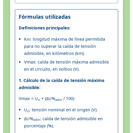
Fórmulas utilizadas
Definiciones principales:
K
: longitud máxima de línea permitida
m
para no superar la caída de tensión
admisible, en kilómetros (km).
Vmax: caída de tensión máxima admisible
en el circuito, en voltios (V).
1. Cálculo de la caída de tensión máxima
admisible:
Vmax = U
× (ΔU%
/ 100)
n
adm
U
: tensión nominal en el origen (V).
n
ΔU%
: caída de tensión admisible en
adm
porcentaje (%).