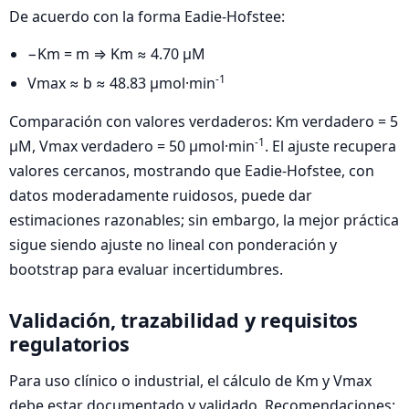
De acuerdo con la forma Eadie‑Hofstee:
−Km = m ⇒ Km ≈ 4.70 µM
-1
Vmax ≈ b ≈ 48.83 µmol·min
Comparación con valores verdaderos: Km verdadero = 5
-1
µM, Vmax verdadero = 50 µmol·min
. El ajuste recupera
valores cercanos, mostrando que Eadie‑Hofstee, con
datos moderadamente ruidosos, puede dar
estimaciones razonables; sin embargo, la mejor práctica
sigue siendo ajuste no lineal con ponderación y
bootstrap para evaluar incertidumbres.
Validación, trazabilidad y requisitos
regulatorios
Para uso clínico o industrial, el cálculo de Km y Vmax
debe estar documentado y validado. Recomendaciones: