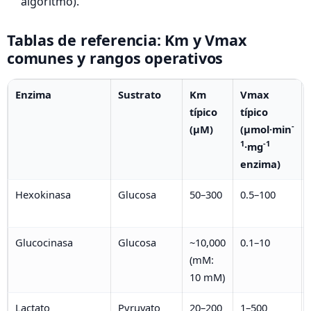
algoritmo).
Tablas de referencia: Km y Vmax
comunes y rangos operativos
Enzima
Sustrato
Km
Vmax
típico
típico
-
(µM)
(µmol·min
1
-1
·mg
enzima)
Hexokinasa
Glucosa
50–300
0.5–100
Glucocinasa
Glucosa
~10,000
0.1–10
(mM:
10 mM)
Lactato
Pyruvato
20–200
1–500