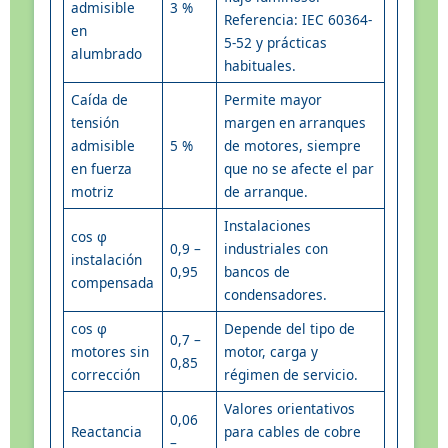
admisible
3 %
Referencia: IEC 60364-
en
5-52 y prácticas
alumbrado
habituales.
Caída de
Permite mayor
tensión
margen en arranques
admisible
5 %
de motores, siempre
en fuerza
que no se afecte el par
motriz
de arranque.
Instalaciones
cos φ
0,9 –
industriales con
instalación
0,95
bancos de
compensada
condensadores.
cos φ
Depende del tipo de
0,7 –
motores sin
motor, carga y
0,85
corrección
régimen de servicio.
Valores orientativos
0,06
Reactancia
para cables de cobre
–