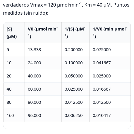
-1
verdaderos Vmax = 120 µmol·min
, Km = 40 µM. Puntos
medidos (sin ruido):
-
-
-
[S]
V0 (µmol·min
1/[S] (µM
1/V0 (min·µmol
1
1
1
(µM)
)
)
)
5
13.333
0.200000
0.075000
10
24.000
0.100000
0.041667
20
40.000
0.050000
0.025000
40
60.000
0.025000
0.016667
80
80.000
0.012500
0.012500
160
96.000
0.006250
0.010417