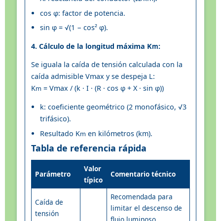
cos φ: factor de potencia.
sin φ = √(1 − cos² φ).
4. Cálculo de la longitud máxima K
:
m
Se iguala la caída de tensión calculada con la
caída admisible Vmax y se despeja L:
K
= Vmax / (k · I · (R · cos φ + X · sin φ))
m
k: coeficiente geométrico (2 monofásico, √3
trifásico).
Resultado K
en kilómetros (km).
m
Tabla de referencia rápida
Valor
Parámetro
Comentario técnico
típico
Recomendada para
Caída de
limitar el descenso de
tensión
flujo luminoso.