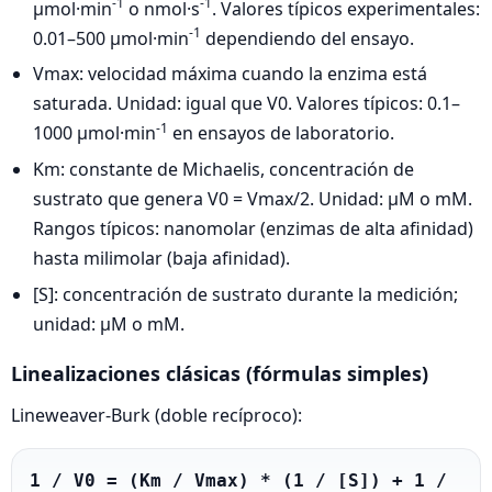
-1
-1
µmol·min
o nmol·s
. Valores típicos experimentales:
-1
0.01–500 µmol·min
dependiendo del ensayo.
Vmax: velocidad máxima cuando la enzima está
saturada. Unidad: igual que V0. Valores típicos: 0.1–
-1
1000 µmol·min
en ensayos de laboratorio.
Km: constante de Michaelis, concentración de
sustrato que genera V0 = Vmax/2. Unidad: µM o mM.
Rangos típicos: nanomolar (enzimas de alta afinidad)
hasta milimolar (baja afinidad).
[S]: concentración de sustrato durante la medición;
unidad: µM o mM.
Linealizaciones clásicas (fórmulas simples)
Lineweaver‑Burk (doble recíproco):
1 / V0 = (Km / Vmax) * (1 / [S]) + 1 / 