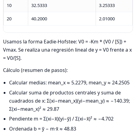
10
32.5333
3.25333
20
40.2000
2.01000
Usamos la forma Eadie‑Hofstee: V0 = -Km * (V0 / [S]) +
Vmax. Se realiza una regresión lineal de y = V0 frente a x
= V0/[S].
Cálculo (resumen de pasos):
Calcular medias: mean_x ≈ 5.2279, mean_y ≈ 24.2505
Calcular suma de productos centrales y suma de
cuadrados de x: Σ(xi−mean_x)(yi−mean_y) ≈ −140.39;
Σ(xi−mean_x)² ≈ 29.87
Pendiente m = Σ(xi−x̄)(yi−ȳ) / Σ(xi−x̄)² ≈ −4.702
Ordenada b = ȳ − m·x̄ ≈ 48.83