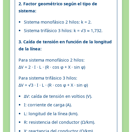
2. Factor geométrico según el tipo de
sistema:
Sistema monofásico 2 hilos: k = 2.
Sistema trifásico 3 hilos: k = √3 ≈ 1,732.
3. Caída de tensión en función de la longitud
de la línea:
Para sistema monofásico 2 hilos:
ΔV = 2 · I · L · (R · cos φ + X · sin φ)
Para sistema trifásico 3 hilos:
ΔV = √3 · I · L · (R · cos φ + X · sin φ)
ΔV: caída de tensión en voltios (V).
I: corriente de carga (A).
L: longitud de la línea (km).
R: resistencia del conductor (Ω/km).
X: reactancia del conductor (Ω/km).