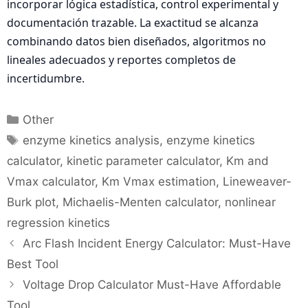
incorporar lógica estadística, control experimental y
documentación trazable. La exactitud se alcanza
combinando datos bien diseñados, algoritmos no
lineales adecuados y reportes completos de
incertidumbre.
Categories
Other
Tags
enzyme kinetics analysis
,
enzyme kinetics
calculator
,
kinetic parameter calculator
,
Km and
Vmax calculator
,
Km Vmax estimation
,
Lineweaver-
Burk plot
,
Michaelis-Menten calculator
,
nonlinear
regression kinetics
Arc Flash Incident Energy Calculator: Must-Have
Best Tool
Voltage Drop Calculator Must-Have Affordable
Tool