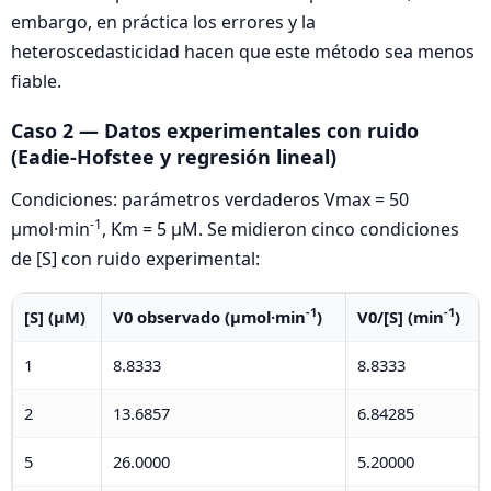
embargo, en práctica los errores y la
heteroscedasticidad hacen que este método sea menos
fiable.
Caso 2 — Datos experimentales con ruido
(Eadie‑Hofstee y regresión lineal)
Condiciones: parámetros verdaderos Vmax = 50
-1
µmol·min
, Km = 5 µM. Se midieron cinco condiciones
de [S] con ruido experimental:
-1
-1
[S] (µM)
V0 observado (µmol·min
)
V0/[S] (min
)
1
8.8333
8.8333
2
13.6857
6.84285
5
26.0000
5.20000