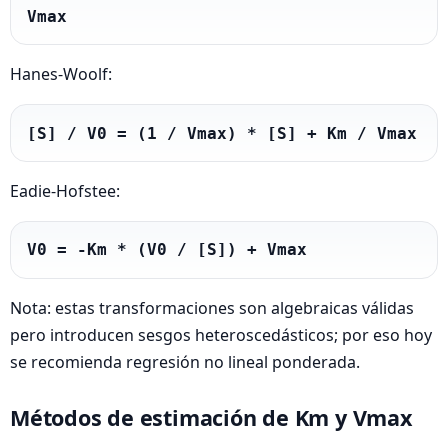
Vmax
Hanes‑Woolf:
[S] / V0 = (1 / Vmax) * [S] + Km / Vmax
Eadie‑Hofstee:
V0 = -Km * (V0 / [S]) + Vmax
Nota: estas transformaciones son algebraicas válidas
pero introducen sesgos heteroscedásticos; por eso hoy
se recomienda regresión no lineal ponderada.
Métodos de estimación de Km y Vmax