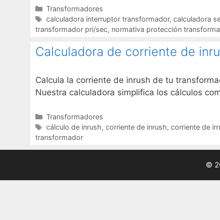
Categorías
Transformadores
Etiquetas
calculadora interruptor transformador
,
calculadora se
transformador pri/sec
,
normativa protección transform
Calculadora de corriente de inr
Calcula la corriente de inrush de tu transform
Nuestra calculadora simplifica los cálculos co
Categorías
Transformadores
Etiquetas
cálculo de inrush
,
corriente de inrush
,
corriente de ir
transformador
© 2