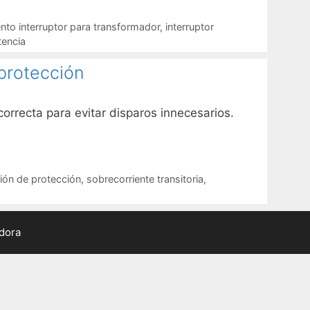
to interruptor para transformador
,
interruptor
tencia
 protección
orrecta para evitar disparos innecesarios.
ión de protección
,
sobrecorriente transitoria
,
adora