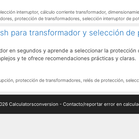
lección interruptor
,
cálculo corriente transformador
,
dimensionamien
adores
,
protección de transformadores
,
selección interruptor de po
ush para transformador y selección de
ador en segundos y aprende a seleccionar la protección c
mplejos y te ofrece recomendaciones prácticas y claras.
rupción
,
protección de transformadores
,
relés de protección
,
selecc
026 Calculatorsconversion -
Contacto/reportar error en calcul