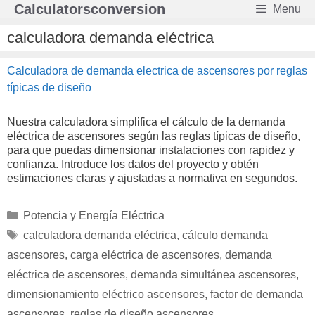
Saltar
Calculatorsconversion
Menu
al
contenido
calculadora demanda eléctrica
Calculadora de demanda electrica de ascensores por reglas
típicas de diseño
Nuestra calculadora simplifica el cálculo de la demanda
eléctrica de ascensores según las reglas típicas de diseño,
para que puedas dimensionar instalaciones con rapidez y
confianza. Introduce los datos del proyecto y obtén
estimaciones claras y ajustadas a normativa en segundos.
Categorías
Potencia y Energía Eléctrica
Etiquetas
calculadora demanda eléctrica
,
cálculo demanda
ascensores
,
carga eléctrica de ascensores
,
demanda
eléctrica de ascensores
,
demanda simultánea ascensores
,
dimensionamiento eléctrico ascensores
,
factor de demanda
ascensores
,
reglas de diseño ascensores