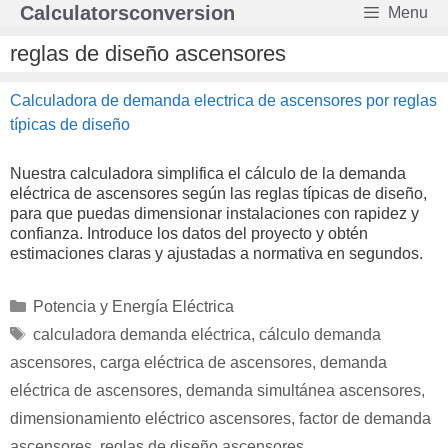
Saltar
Calculatorsconversion
Menu
al
contenido
reglas de diseño ascensores
Calculadora de demanda electrica de ascensores por reglas
típicas de diseño
Nuestra calculadora simplifica el cálculo de la demanda
eléctrica de ascensores según las reglas típicas de diseño,
para que puedas dimensionar instalaciones con rapidez y
confianza. Introduce los datos del proyecto y obtén
estimaciones claras y ajustadas a normativa en segundos.
Categorías
Potencia y Energía Eléctrica
Etiquetas
calculadora demanda eléctrica
,
cálculo demanda
ascensores
,
carga eléctrica de ascensores
,
demanda
eléctrica de ascensores
,
demanda simultánea ascensores
,
dimensionamiento eléctrico ascensores
,
factor de demanda
ascensores
,
reglas de diseño ascensores