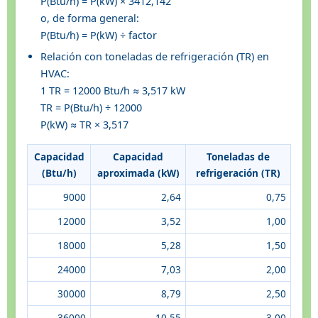
P(Btu/h) = P(kW) × 3412,142
o, de forma general:
P(Btu/h) = P(kW) ÷ factor
Relación con toneladas de refrigeración (TR) en
HVAC:
1 TR = 12000 Btu/h ≈ 3,517 kW
TR = P(Btu/h) ÷ 12000
P(kW) ≈ TR × 3,517
Capacidad
Capacidad
Toneladas de
(Btu/h)
aproximada (kW)
refrigeración (TR)
9000
2,64
0,75
12000
3,52
1,00
18000
5,28
1,50
24000
7,03
2,00
30000
8,79
2,50
36000
10,55
3,00