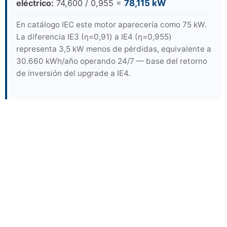
eléctrico:
74,600 / 0,955 =
78,115 kW
En catálogo IEC este motor aparecería como 75 kW.
La diferencia IE3 (η=0,91) a IE4 (η=0,955)
representa 3,5 kW menos de pérdidas, equivalente a
30.660 kWh/año operando 24/7 — base del retorno
de inversión del upgrade a IE4.