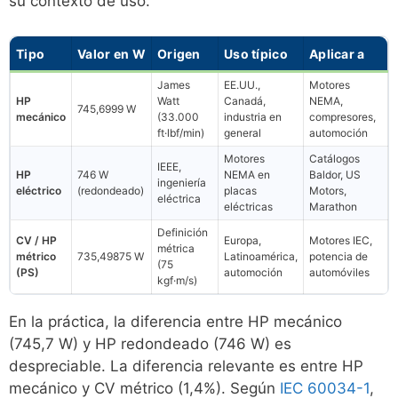
su contexto de uso.
Tipo
Valor en W
Origen
Uso típico
Aplicar a
James
EE.UU.,
Motores
HP
Watt
Canadá,
NEMA,
745,6999 W
mecánico
(33.000
industria en
compresores,
ft·lbf/min)
general
automoción
Motores
Catálogos
IEEE,
HP
746 W
NEMA en
Baldor, US
ingeniería
eléctrico
(redondeado)
placas
Motors,
eléctrica
eléctricas
Marathon
Definición
CV / HP
Europa,
Motores IEC,
métrica
métrico
735,49875 W
Latinoamérica,
potencia de
(75
(PS)
automoción
automóviles
kgf·m/s)
En la práctica, la diferencia entre HP mecánico
(745,7 W) y HP redondeado (746 W) es
despreciable. La diferencia relevante es entre HP
mecánico y CV métrico (1,4%). Según
IEC 60034-1
,