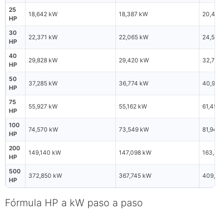
25
18,642 kW
18,387 kW
20,48
HP
30
22,371 kW
22,065 kW
24,58
HP
40
29,828 kW
29,420 kW
32,77
HP
50
37,285 kW
36,774 kW
40,97
HP
75
55,927 kW
55,162 kW
61,45
HP
100
74,570 kW
73,549 kW
81,94
HP
200
149,140 kW
147,098 kW
163,8
HP
500
372,850 kW
367,745 kW
409,7
HP
Fórmula HP a kW paso a paso