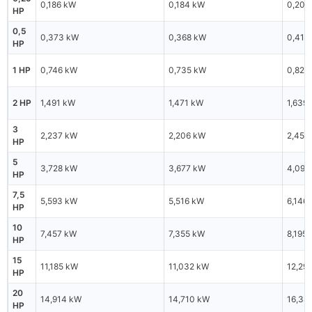
0,186 kW
0,184 kW
0,205
HP
0,5
0,373 kW
0,368 kW
0,410
HP
1 HP
0,746 kW
0,735 kW
0,820
2 HP
1,491 kW
1,471 kW
1,639
3
2,237 kW
2,206 kW
2,459
HP
5
3,728 kW
3,677 kW
4,097
HP
7,5
5,593 kW
5,516 kW
6,146
HP
10
7,457 kW
7,355 kW
8,195
HP
15
11,185 kW
11,032 kW
12,29
HP
20
14,914 kW
14,710 kW
16,38
HP