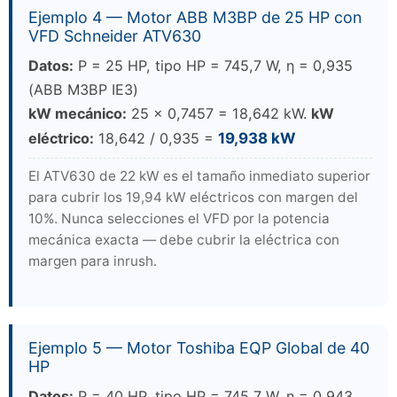
Ejemplo 4 — Motor ABB M3BP de 25 HP con
VFD Schneider ATV630
Datos:
P = 25 HP, tipo HP = 745,7 W, η = 0,935
(ABB M3BP IE3)
kW mecánico:
25 × 0,7457 = 18,642 kW.
kW
eléctrico:
18,642 / 0,935 =
19,938 kW
El ATV630 de 22 kW es el tamaño inmediato superior
para cubrir los 19,94 kW eléctricos con margen del
10%. Nunca selecciones el VFD por la potencia
mecánica exacta — debe cubrir la eléctrica con
margen para inrush.
Ejemplo 5 — Motor Toshiba EQP Global de 40
HP
Datos:
P = 40 HP, tipo HP = 745,7 W, η = 0,943