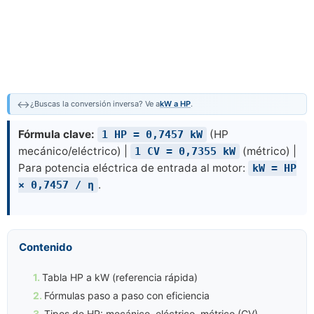
↔️
¿Buscas la conversión inversa? Ve a
kW a HP
.
Fórmula clave:
(HP
1 HP = 0,7457 kW
mecánico/eléctrico) |
(métrico) |
1 CV = 0,7355 kW
Para potencia eléctrica de entrada al motor:
kW = HP
.
× 0,7457 / η
Contenido
Tabla HP a kW (referencia rápida)
Fórmulas paso a paso con eficiencia
Tipos de HP: mecánico, eléctrico, métrico (CV)