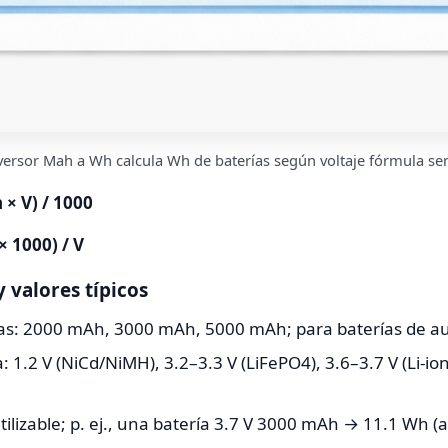
ersor Mah a Wh calcula Wh de baterías según voltaje fórmula sen
× V) / 1000
 1000) / V
y valores típicos
eldas: 2000 mAh, 3000 mAh, 5000 mAh; para baterías de a
a: 1.2 V (NiCd/NiMH), 3.2–3.3 V (LiFePO4), 3.6–3.7 V (Li-io
tilizable; p. ej., una batería 3.7 V 3000 mAh → 11.1 Wh (a