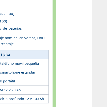
oD / 100)
 100)
o_de_baterías
aje nominal en voltios, DoD
rcentaje.
 típica
 teléfono móvil pequeña
e smartphone estándar
 portátil
GM 12 V 70 Ah
 ciclo profundo 12 V 100 Ah