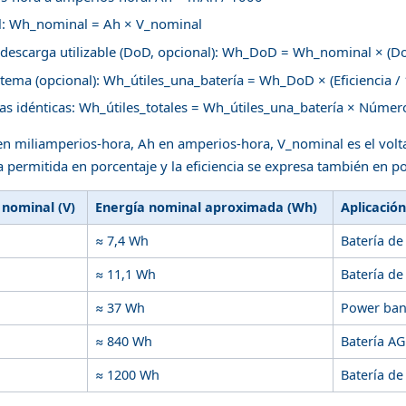
l: Wh_nominal = Ah × V_nominal
 descarga utilizable (DoD, opcional): Wh_DoD = Wh_nominal × (D
istema (opcional): Wh_útiles_una_batería = Wh_DoD × (Eficiencia /
as idénticas: Wh_útiles_totales = Wh_útiles_una_batería × Númer
n miliamperios-hora, Ah en amperios-hora, V_nominal es el volt
 permitida en porcentaje y la eficiencia se expresa también en po
 nominal (V)
Energía nominal aproximada (Wh)
Aplicación
≈ 7,4 Wh
Batería de
≈ 11,1 Wh
Batería d
≈ 37 Wh
Power bank
≈ 840 Wh
Batería A
≈ 1200 Wh
Batería de