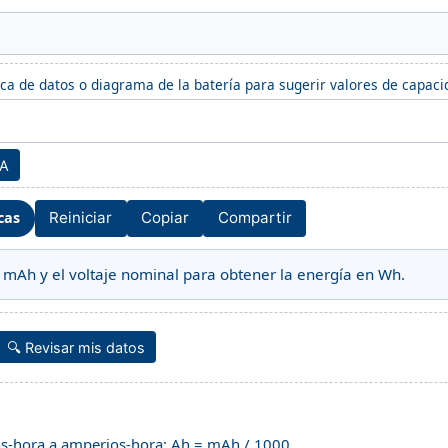
aca de datos o diagrama de la batería para sugerir valores de capacid
IA
cas
Reiniciar
Copiar
Compartir
 mAh y el voltaje nominal para obtener la energía en Wh.
🔍 Revisar mis datos
s-hora a amperios-hora: Ah = mAh / 1000