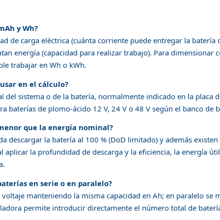
 mAh y Wh?
 de carga eléctrica (cuánta corriente puede entregar la batería 
tan energía (capacidad para realizar trabajo). Para dimensiona
ible trabajar en Wh o kWh.
usar en el cálculo?
l del sistema o de la batería, normalmente indicado en la placa de
ra baterías de plomo-ácido 12 V, 24 V o 48 V según el banco de b
s menor que la energía nominal?
da descargar la batería al 100 % (DoD limitado) y además existen
al aplicar la profundidad de descarga y la eficiencia, la energía út
a.
aterías en serie o en paralelo?
l voltaje manteniendo la misma capacidad en Ah; en paralelo se m
uladora permite introducir directamente el número total de batería