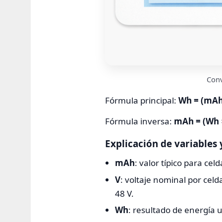
Conv
Fórmula principal:
Wh = (mAh 
Fórmula inversa:
mAh = (Wh ×
Explicación de variables 
mAh
: valor típico para c
V
: voltaje nominal por celd
48 V.
Wh
: resultado de energía u