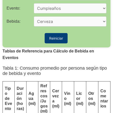
Evento:
Bebida:
Reiniciar
Tablas de Referencia para Cálculo de Bebida en
Eventos
Tabla 1: Consumo promedio por persona según tipo
de bebida y evento
Ref
Tip
Dur
res
Cer
Co
o
aci
Ag
Vin
Lic
Otr
cos
vez
me
de
ón
ua
o
or
os
/Ju
a
ntar
Eve
(ho
(ml)
(ml)
(ml)
(ml)
gos
(ml)
ios
nto
ras)
(ml)