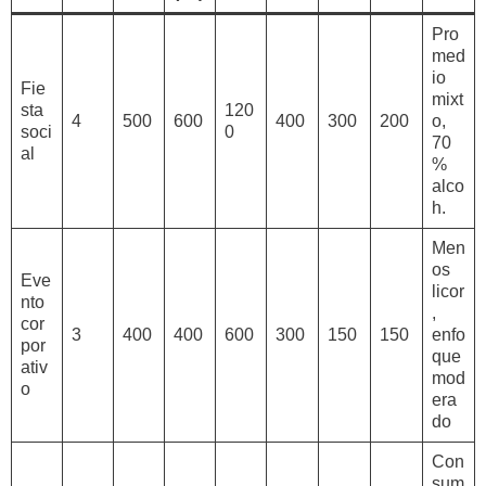
Pro
med
io
Fie
mixt
sta
120
4
500
600
400
300
200
o,
soci
0
70
al
%
alco
h.
Men
os
Eve
licor
nto
,
cor
3
400
400
600
300
150
150
enfo
por
que
ativ
mod
o
era
do
Con
sum