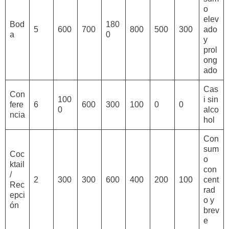
o
elev
Bod
180
5
600
700
800
500
300
ado
a
0
y
prol
ong
ado
Cas
Con
100
i sin
fere
6
600
300
100
0
0
0
alco
ncia
hol
Con
sum
Coc
o
ktail
con
/
2
300
300
600
400
200
100
cent
Rec
rad
epci
o y
ón
brev
e