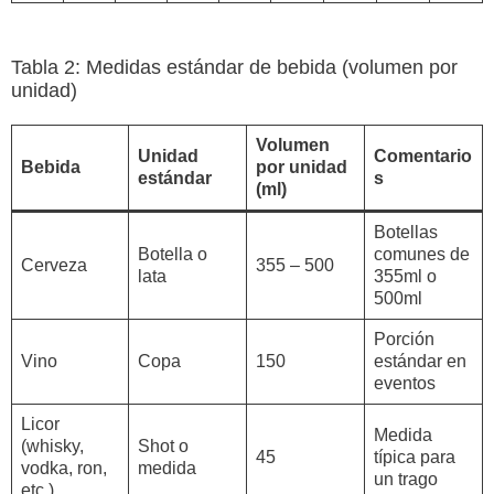
Tabla 2: Medidas estándar de bebida (volumen por
unidad)
Volumen
Unidad
Comentario
Bebida
por unidad
estándar
s
(ml)
Botellas
Botella o
comunes de
Cerveza
355 – 500
lata
355ml o
500ml
Porción
Vino
Copa
150
estándar en
eventos
Licor
Medida
(whisky,
Shot o
45
típica para
vodka, ron,
medida
un trago
etc.)