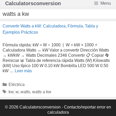
Saltar
Calculatorsconversion
Menu
al
contenido
watts a kw
Convertir Watts a kW: Calculadora, Fórmula, Tabla y
Ejemplos Prácticos
Fórmula rápida: kW = W ÷ 1000 | W = kW × 1000 ⚡
Calculadora Watts ↔ kW Valor a convertir Dirección Watts
→ kWkW → Watts Decimales 2346 Convertir 📋 Copiar 🔄
Reiniciar 📊 Tabla de referencia rápida Watts (W) Kilowatts
(kW) Uso típico 100 W 0.10 kW Bombilla LED 500 W 0.50
kW …
Leer más
Categorías
Eléctrica
Etiquetas
kw
,
w
,
watts
,
watts a kw
© 2026 Calculatorsconversion -
Contacto/reportar error en
calculadora