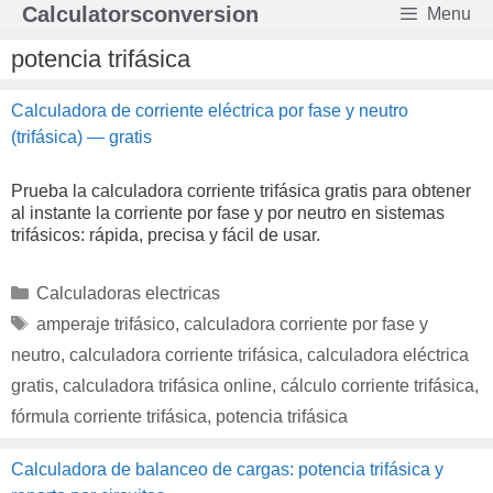
Saltar
Calculatorsconversion
Menu
al
contenido
potencia trifásica
Calculadora de corriente eléctrica por fase y neutro
(trifásica) — gratis
Prueba la calculadora corriente trifásica gratis para obtener
al instante la corriente por fase y por neutro en sistemas
trifásicos: rápida, precisa y fácil de usar.
Categorías
Calculadoras electricas
Etiquetas
amperaje trifásico
,
calculadora corriente por fase y
neutro
,
calculadora corriente trifásica
,
calculadora eléctrica
gratis
,
calculadora trifásica online
,
cálculo corriente trifásica
,
fórmula corriente trifásica
,
potencia trifásica
Calculadora de balanceo de cargas: potencia trifásica y