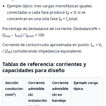
Ejemplo típico: tres cargas monofásicas iguales
conectadas a cada fase produce I
≈ 0; si se
N
concentran en una sola fase I
= I_total.
N
Porcentaje de desbalance de corriente: Desbalance% =
(I
− I
) / I
× 100
max
min
prom
Corriente de cortocircuito aproximada en punto: I
= V
cc
L
/ (Z
) considerando impedancia equivalente.
th
Tablas de referencia: corrientes y
capacidades para diseño
Sección
Corriente
Corriente
Ejemplo carga
conductor
admisible
admisible
típica
(mm²)
(A)
(A) en
instalación
bandeja