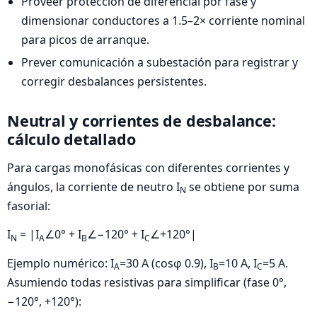
Proveer protección de diferencial por fase y
dimensionar conductores a 1.5–2× corriente nominal
para picos de arranque.
Prever comunicación a subestación para registrar y
corregir desbalances persistentes.
Neutral y corrientes de desbalance:
cálculo detallado
Para cargas monofásicas con diferentes corrientes y
ángulos, la corriente de neutro I
se obtiene por suma
N
fasorial:
I
= |I
∠0° + I
∠−120° + I
∠+120°|
N
A
B
C
Ejemplo numérico: I
=30 A (cosφ 0.9), I
=10 A, I
=5 A.
A
B
C
Asumiendo todas resistivas para simplificar (fase 0°,
−120°, +120°):