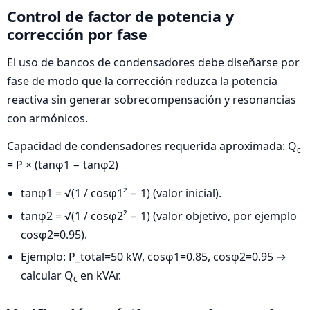
Control de factor de potencia y
corrección por fase
El uso de bancos de condensadores debe diseñarse por
fase de modo que la corrección reduzca la potencia
reactiva sin generar sobrecompensación y resonancias
con armónicos.
Capacidad de condensadores requerida aproximada: Q
c
= P × (tanφ1 − tanφ2)
tanφ1 = √(1 / cosφ1² − 1) (valor inicial).
tanφ2 = √(1 / cosφ2² − 1) (valor objetivo, por ejemplo
cosφ2=0.95).
Ejemplo: P_total=50 kW, cosφ1=0.85, cosφ2=0.95 →
calcular Q
en kVAr.
c