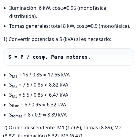
Iluminación: 6 kW, cosφ=0.95 (monofásica
distribuida).
Tomas generales: total 8 kW, cosφ=0.9 (monofásica).
1) Convertir potencias a S (kVA) si es necesario:
S = P / cosφ. Para motores,
S
= 15 / 0.85 ≈ 17.65 kVA
M1
S
= 7.5 / 0.85 ≈ 8.82 kVA
M2
S
= 5.5 / 0.85 ≈ 6.47 kVA
M3
S
= 6 / 0.95 ≈ 6.32 kVA
ilum
S
= 8 / 0.9 ≈ 8.89 kVA
tomas
2) Orden descendente: M1 (17.65), tomas (8.89), M2
(8.82), iluminación (6.32), M3 (6.47).