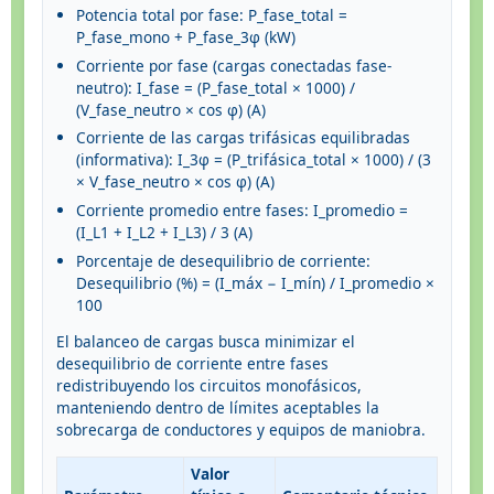
Potencia total por fase: P_fase_total =
P_fase_mono + P_fase_3φ (kW)
Corriente por fase (cargas conectadas fase-
neutro): I_fase = (P_fase_total × 1000) /
(V_fase_neutro × cos φ) (A)
Corriente de las cargas trifásicas equilibradas
(informativa): I_3φ = (P_trifásica_total × 1000) / (3
× V_fase_neutro × cos φ) (A)
Corriente promedio entre fases: I_promedio =
(I_L1 + I_L2 + I_L3) / 3 (A)
Porcentaje de desequilibrio de corriente:
Desequilibrio (%) = (I_máx − I_mín) / I_promedio ×
100
El balanceo de cargas busca minimizar el
desequilibrio de corriente entre fases
redistribuyendo los circuitos monofásicos,
manteniendo dentro de límites aceptables la
sobrecarga de conductores y equipos de maniobra.
Valor