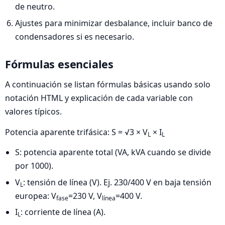
de neutro.
Ajustes para minimizar desbalance, incluir banco de
condensadores si es necesario.
Fórmulas esenciales
A continuación se listan fórmulas básicas usando solo
notación HTML y explicación de cada variable con
valores típicos.
Potencia aparente trifásica: S = √3 × V
× I
L
L
S: potencia aparente total (VA, kVA cuando se divide
por 1000).
V
: tensión de línea (V). Ej. 230/400 V en baja tensión
L
europea: V
=230 V, V
=400 V.
fase
línea
I
: corriente de línea (A).
L