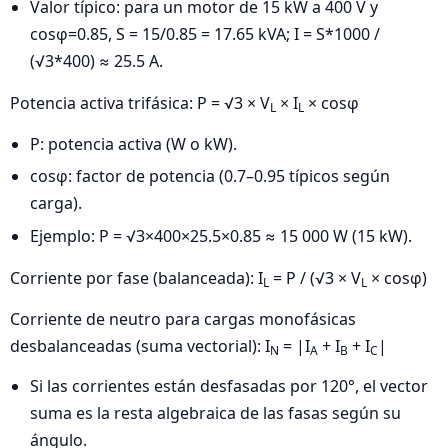
Valor típico: para un motor de 15 kW a 400 V y
cosφ=0.85, S = 15/0.85 = 17.65 kVA; I = S*1000 /
(√3*400) ≈ 25.5 A.
Potencia activa trifásica: P = √3 × V
× I
× cosφ
L
L
P: potencia activa (W o kW).
cosφ: factor de potencia (0.7–0.95 típicos según
carga).
Ejemplo: P = √3×400×25.5×0.85 ≈ 15 000 W (15 kW).
Corriente por fase (balanceada): I
= P / (√3 × V
× cosφ)
L
L
Corriente de neutro para cargas monofásicas
desbalanceadas (suma vectorial): I
= |I
+ I
+ I
|
N
A
B
C
Si las corrientes están desfasadas por 120°, el vector
suma es la resta algebraica de las fasas según su
ángulo.