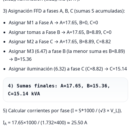
3) Asignación FFD a fases A, B, C (sumas S acumuladas):
Asignar M1 a Fase A → A=17.65, B=0, C=0
Asignar tomas a Fase B → A=17.65, B=8.89, C=0
Asignar M2 a Fase C → A=17.65, B=8.89, C=8.82
Asignar M3 (6.47) a fase B (la menor suma es B=8.89)
→ B=15.36
Asignar iluminación (6.32) a fase C (C=8.82) → C=15.14
4) Sumas finales: A=17.65, B=15.36, 
C=15.14 kVA
5) Calcular corrientes por fase (I = S*1000 / (√3 × V_L)).
I
= 17.65×1000 / (1.732×400) ≈ 25.50 A
A