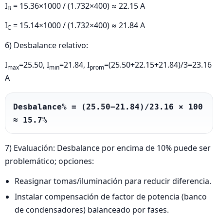
I
= 15.36×1000 / (1.732×400) ≈ 22.15 A
B
I
= 15.14×1000 / (1.732×400) ≈ 21.84 A
C
6) Desbalance relativo:
I
=25.50, I
=21.84, I
=(25.50+22.15+21.84)/3=23.16
max
min
prom
A
Desbalance% = (25.50−21.84)/23.16 × 100 
≈ 15.7%
7) Evaluación: Desbalance por encima de 10% puede ser
problemático; opciones:
Reasignar tomas/iluminación para reducir diferencia.
Instalar compensación de factor de potencia (banco
de condensadores) balanceado por fases.