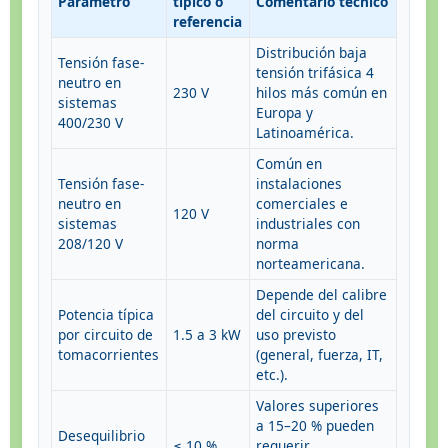
Parámetro
típico o
Comentario técnico
referencia
Distribución baja
Tensión fase-
tensión trifásica 4
neutro en
230 V
hilos más común en
sistemas
Europa y
400/230 V
Latinoamérica.
Común en
Tensión fase-
instalaciones
neutro en
comerciales e
120 V
sistemas
industriales con
208/120 V
norma
norteamericana.
Depende del calibre
Potencia típica
del circuito y del
por circuito de
1.5 a 3 kW
uso previsto
tomacorrientes
(general, fuerza, IT,
etc.).
Valores superiores
a 15–20 % pueden
Desequilibrio
≤ 10 %
requerir