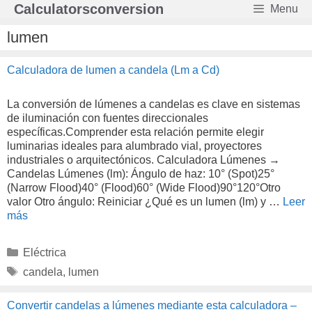
Saltar
Calculatorsconversion
Menu
al
contenido
lumen
Calculadora de lumen a candela (Lm a Cd)
La conversión de lúmenes a candelas es clave en sistemas
de iluminación con fuentes direccionales
específicas.Comprender esta relación permite elegir
luminarias ideales para alumbrado vial, proyectores
industriales o arquitectónicos. Calculadora Lúmenes →
Candelas Lúmenes (lm): Ángulo de haz: 10° (Spot)25°
(Narrow Flood)40° (Flood)60° (Wide Flood)90°120°Otro
valor Otro ángulo: Reiniciar ¿Qué es un lumen (lm) y …
Leer
más
Categorías
Eléctrica
Etiquetas
candela
,
lumen
Convertir candelas a lúmenes mediante esta calculadora –