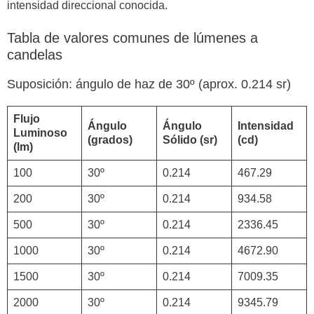
intensidad direccional conocida.
Tabla de valores comunes de lúmenes a
candelas
Suposición: ángulo de haz de 30º (aprox. 0.214 sr)
Flujo
Ángulo
Ángulo
Intensidad
Luminoso
(grados)
Sólido (sr)
(cd)
(lm)
100
30º
0.214
467.29
200
30º
0.214
934.58
500
30º
0.214
2336.45
1000
30º
0.214
4672.90
1500
30º
0.214
7009.35
2000
30º
0.214
9345.79