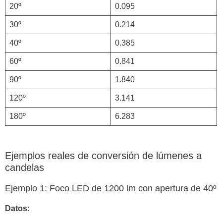
20º
0.095
30º
0.214
40º
0.385
60º
0.841
90º
1.840
120º
3.141
180º
6.283
Ejemplos reales de conversión de lúmenes a
candelas
Ejemplo 1: Foco LED de 1200 lm con apertura de 40º
Datos: