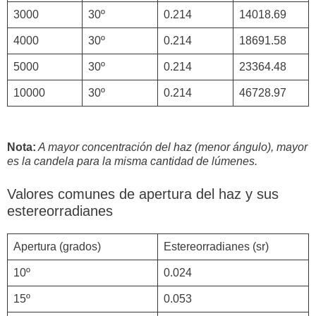
3000
30º
0.214
14018.69
4000
30º
0.214
18691.58
5000
30º
0.214
23364.48
10000
30º
0.214
46728.97
Nota:
A mayor concentración del haz (menor ángulo), mayor
es la candela para la misma cantidad de lúmenes.
Valores comunes de apertura del haz y sus
estereorradianes
Apertura (grados)
Estereorradianes (sr)
10º
0.024
15º
0.053