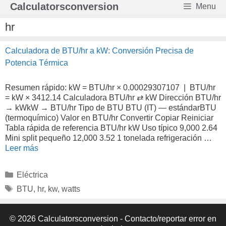
Saltar
Calculatorsconversion
Menu
al
contenido
hr
Calculadora de BTU/hr a kW: Conversión Precisa de
Potencia Térmica
Resumen rápido: kW = BTU/hr × 0.00029307107 | BTU/hr
= kW × 3412.14 Calculadora BTU/hr ⇄ kW Dirección BTU/hr
→ kWkW → BTU/hr Tipo de BTU BTU (IT) — estándarBTU
(termoquímico) Valor en BTU/hr Convertir Copiar Reiniciar
Tabla rápida de referencia BTU/hr kW Uso típico 9,000 2.64
Mini split pequeño 12,000 3.52 1 tonelada refrigeración …
Leer más
Categorías
Eléctrica
Etiquetas
BTU
,
hr
,
kw
,
watts
© 2026 Calculatorsconversion -
Contacto/reportar error en