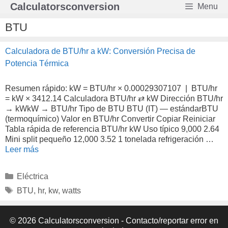
Saltar
Calculatorsconversion
Menu
al
contenido
BTU
Calculadora de BTU/hr a kW: Conversión Precisa de
Potencia Térmica
Resumen rápido: kW = BTU/hr × 0.00029307107 | BTU/hr
= kW × 3412.14 Calculadora BTU/hr ⇄ kW Dirección BTU/hr
→ kWkW → BTU/hr Tipo de BTU BTU (IT) — estándarBTU
(termoquímico) Valor en BTU/hr Convertir Copiar Reiniciar
Tabla rápida de referencia BTU/hr kW Uso típico 9,000 2.64
Mini split pequeño 12,000 3.52 1 tonelada refrigeración …
Leer más
Categorías
Eléctrica
Etiquetas
BTU
,
hr
,
kw
,
watts
© 2026 Calculatorsconversion -
Contacto/reportar error en