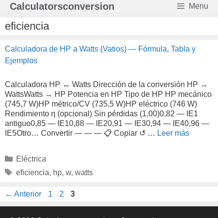
Saltar
Calculatorsconversion
Menu
al
contenido
eficiencia
Calculadora de HP a Watts (Vatios) — Fórmula, Tabla y
Ejemplos
Calculadora HP ↔ Watts Dirección de la conversión HP →
WattsWatts → HP Potencia en HP Tipo de HP HP mecánico
(745,7 W)HP métrico/CV (735,5 W)HP eléctrico (746 W)
Rendimiento η (opcional) Sin pérdidas (1,00)0,82 — IE1
antiguo0,85 — IE10,88 — IE20,91 — IE30,94 — IE40,96 —
IE5Otro… Convertir — — — 📋 Copiar ↺ …
Leer más
Categorías
Eléctrica
Etiquetas
eficiencia
,
hp
,
w
,
watts
Página
Página
Página
←
Anterior
1
2
3