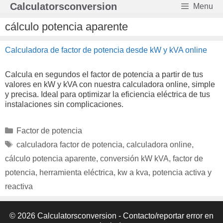
Saltar
Calculatorsconversion
Menu
al
contenido
cálculo potencia aparente
Calculadora de factor de potencia desde kW y kVA online
Calcula en segundos el factor de potencia a partir de tus
valores en kW y kVA con nuestra calculadora online, simple
y precisa. Ideal para optimizar la eficiencia eléctrica de tus
instalaciones sin complicaciones.
Categorías
Factor de potencia
Etiquetas
calculadora factor de potencia
,
calculadora online
,
cálculo potencia aparente
,
conversión kW kVA
,
factor de
potencia
,
herramienta eléctrica
,
kw a kva
,
potencia activa y
reactiva
© 2026 Calculatorsconversion -
Contacto/reportar error en