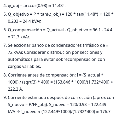
φ_obj = arccos(0.98) ≈ 11.48°.
Q_objetivo = P * tan(φ_obj) = 120 * tan(11.48°) ≈ 120 *
0.203 = 24.4 kVAr.
Q_compensación = Q_actual - Q_objetivo = 96.1 - 24.4
= 71.7 kVAr.
Seleccionar banco de condensadores trifásico de ≈
72 kVAr. Considerar distribución por secciones y
automáticos para evitar sobrecompensación con
cargas variables.
Corriente antes de compensación: I = (S_actual *
1000) / (sqrt(3) * 400) = (153.846 * 1000)/(1.732*400) ≈
222.2 A.
Corriente estimada después de corrección (aprox con
S_nuevo = P/FP_obj): S_nuevo = 120/0.98 = 122.449
kVA → I_nuevo ≈ (122.449*1000)/(1.732*400) ≈ 176.7