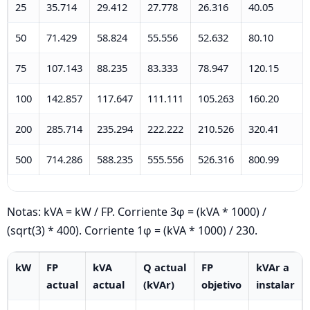
25
35.714
29.412
27.778
26.316
40.05
50
71.429
58.824
55.556
52.632
80.10
75
107.143
88.235
83.333
78.947
120.15
100
142.857
117.647
111.111
105.263
160.20
200
285.714
235.294
222.222
210.526
320.41
500
714.286
588.235
555.556
526.316
800.99
Notas: kVA = kW / FP. Corriente 3φ = (kVA * 1000) /
(sqrt(3) * 400). Corriente 1φ = (kVA * 1000) / 230.
kW
FP
kVA
Q actual
FP
kVAr a
actual
actual
(kVAr)
objetivo
instalar