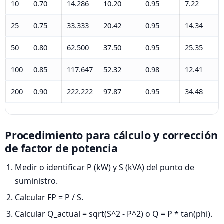
10
0.70
14.286
10.20
0.95
7.22
25
0.75
33.333
20.42
0.95
14.34
50
0.80
62.500
37.50
0.95
25.35
100
0.85
117.647
52.32
0.98
12.41
200
0.90
222.222
97.87
0.95
34.48
Procedimiento para cálculo y corrección
de factor de potencia
Medir o identificar P (kW) y S (kVA) del punto de
suministro.
Calcular FP = P / S.
Calcular Q_actual = sqrt(S^2 - P^2) o Q = P * tan(phi).