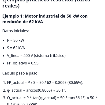
reales)
Ejemplo 1: Motor industrial de 50 kW con
medición de 62 kVA
Datos iniciales:
P = 50 kW
S = 62 kVA
V_linea = 400 V (sistema trifásico)
FP_objetivo = 0.95
Cálculo paso a paso:
FP_actual = P / S = 50 / 62 = 0.8065 (80.65%).
φ_actual = arccos(0.8065) ≈ 36.1°.
Q_actual = P * tan(φ_actual) = 50 * tan(36.1°) ≈ 50 *
0.726 = 36.3 kVAr.