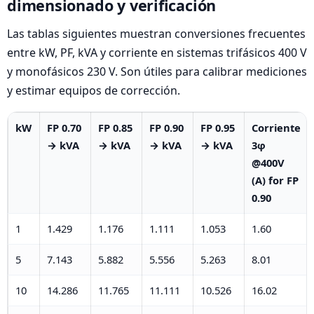
dimensionado y verificación
Las tablas siguientes muestran conversiones frecuentes
entre kW, PF, kVA y corriente en sistemas trifásicos 400 V
y monofásicos 230 V. Son útiles para calibrar mediciones
y estimar equipos de corrección.
kW
FP 0.70
FP 0.85
FP 0.90
FP 0.95
Corriente
→ kVA
→ kVA
→ kVA
→ kVA
3φ
@400V
(A) for FP
0.90
1
1.429
1.176
1.111
1.053
1.60
5
7.143
5.882
5.556
5.263
8.01
10
14.286
11.765
11.111
10.526
16.02