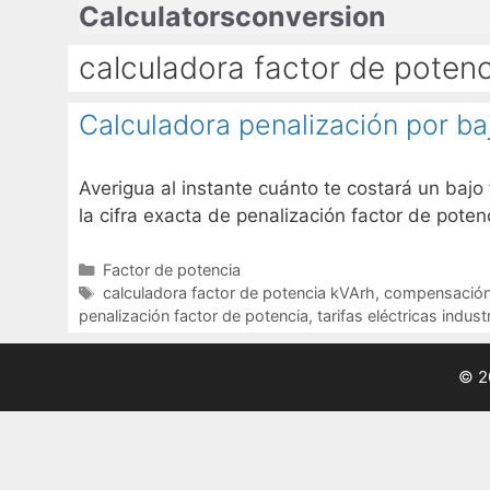
Calculatorsconversion
Saltar
al
calculadora factor de poten
contenido
Calculadora penalización por ba
Averigua al instante cuánto te costará un bajo
la cifra exacta de penalización factor de poten
Categorías
Factor de potencia
Etiquetas
calculadora factor de potencia kVArh
,
compensación 
penalización factor de potencia
,
tarifas eléctricas indust
© 2