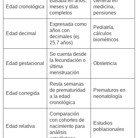
Basada en años,
General en
Edad cronológica
meses y días
medicina,
completos
pensiones
Expresada como
Pediatría,
años con
Edad decimal
cálculos
decimales (ej.
biométricos
25.7 años)
Se cuenta desde
la fecundación o
Edad gestacional
Obstetricia
última
menstruación
Resta semanas
de prematuridad
Prematuros en
Edad corregida
a la edad
neonatología
cronológica
Comparación
con cohortes de
Estudios
Edad relativa
nacimiento para
poblacionales
análisis