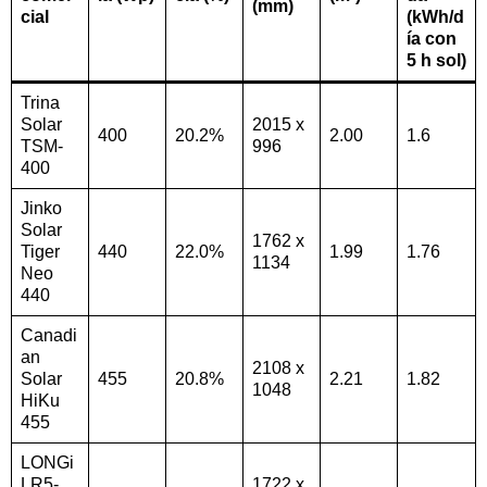
(mm)
cial
(kWh/d
ía con
5 h sol)
Trina
Solar
2015 x
400
20.2%
2.00
1.6
TSM-
996
400
Jinko
Solar
1762 x
Tiger
440
22.0%
1.99
1.76
1134
Neo
440
Canadi
an
2108 x
Solar
455
20.8%
2.21
1.82
1048
HiKu
455
LONGi
LR5-
1722 x