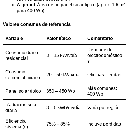
A_panel
: Área de un panel solar típico (aprox. 1.6 m²
para 400 Wp)
Valores comunes de referencia
Variable
Valor típico
Comentario
Depende de
Consumo diario
3 – 15 kWh/día
electrodoméstico
residencial
s
Consumo
20 – 50 kWh/día
Oficinas, tiendas
comercial liviano
Más comunes:
Panel solar típico
350 – 450 Wp
400 Wp
Radiación solar
3 – 6 kWh/m²/día
Varía por región
diaria
Eficiencia
75% – 85%
Incluye pérdidas
sistema (η)