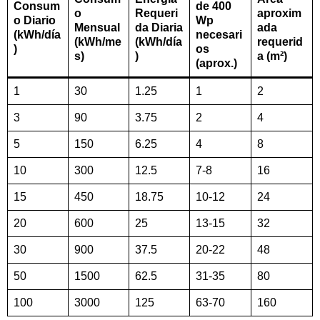
Consum
de 400
o
Requeri
aproxim
o Diario
Wp
Mensual
da Diaria
ada
(kWh/día
necesari
(kWh/me
(kWh/día
requerid
)
os
s)
)
a (m²)
(aprox.)
1
30
1.25
1
2
3
90
3.75
2
4
5
150
6.25
4
8
10
300
12.5
7-8
16
15
450
18.75
10-12
24
20
600
25
13-15
32
30
900
37.5
20-22
48
50
1500
62.5
31-35
80
100
3000
125
63-70
160