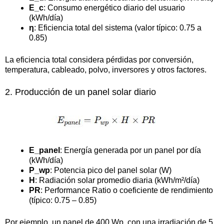
E_c
: Consumo energético diario del usuario
(kWh/día)
η
: Eficiencia total del sistema (valor típico: 0.75 a
0.85)
La eficiencia total considera pérdidas por conversión,
temperatura, cableado, polvo, inversores y otros factores.
2. Producción de un panel solar diario
E_panel
: Energía generada por un panel por día
(kWh/día)
P_wp
: Potencia pico del panel solar (W)
H
: Radiación solar promedio diaria (kWh/m²/día)
PR
: Performance Ratio o coeficiente de rendimiento
(típico: 0.75 – 0.85)
Por ejemplo, un panel de 400 Wp, con una irradiación de 5