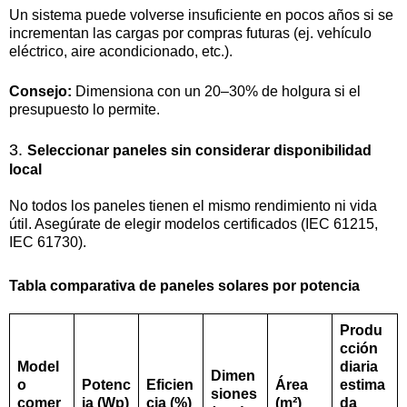
Un sistema puede volverse insuficiente en pocos años si se
incrementan las cargas por compras futuras (ej. vehículo
eléctrico, aire acondicionado, etc.).
Consejo:
Dimensiona con un 20–30% de holgura si el
presupuesto lo permite.
3.
Seleccionar paneles sin considerar disponibilidad
local
No todos los paneles tienen el mismo rendimiento ni vida
útil. Asegúrate de elegir modelos certificados (IEC 61215,
IEC 61730).
Tabla comparativa de paneles solares por potencia
Produ
cción
Model
diaria
Dimen
o
Potenc
Eficien
Área
estima
siones
comer
ia (Wp)
cia (%)
(m²)
da