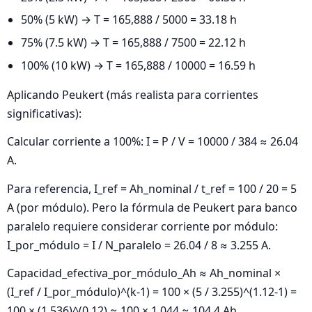
50% (5 kW) → T = 165,888 / 5000 = 33.18 h
75% (7.5 kW) → T = 165,888 / 7500 = 22.12 h
100% (10 kW) → T = 165,888 / 10000 = 16.59 h
Aplicando Peukert (más realista para corrientes
significativas):
Calcular corriente a 100%: I = P / V = 10000 / 384 ≈ 26.04
A.
Para referencia, I_ref = Ah_nominal / t_ref = 100 / 20 = 5
A (por módulo). Pero la fórmula de Peukert para banco
paralelo requiere considerar corriente por módulo:
I_por_módulo = I / N_paralelo = 26.04 / 8 ≈ 3.255 A.
Capacidad_efectiva_por_módulo_Ah ≈ Ah_nominal ×
(I_ref / I_por_módulo)^(k-1) = 100 × (5 / 3.255)^(1.12-1) =
100 × (1.536)^(0.12) ≈ 100 × 1.044 ≈ 104.4 Ah.