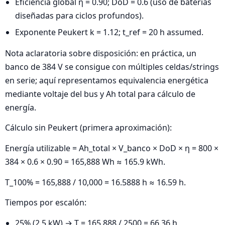
Eficiencia global η = 0.90; DoD = 0.6 (uso de baterías
diseñadas para ciclos profundos).
Exponente Peukert k = 1.12; t_ref = 20 h assumed.
Nota aclaratoria sobre disposición: en práctica, un
banco de 384 V se consigue con múltiples celdas/strings
en serie; aquí representamos equivalencia energética
mediante voltaje del bus y Ah total para cálculo de
energía.
Cálculo sin Peukert (primera aproximación):
Energía utilizable = Ah_total × V_banco × DoD × η = 800 ×
384 × 0.6 × 0.90 = 165,888 Wh ≈ 165.9 kWh.
T_100% = 165,888 / 10,000 = 16.5888 h ≈ 16.59 h.
Tiempos por escalón:
25% (2.5 kW) → T = 165,888 / 2500 = 66.36 h