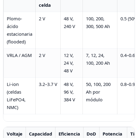
celda
Plomo-
2 V
48 V,
100, 200,
0.5 (50%
ácido
240 V
300, 500 Ah
estacionaria
(flooded)
VRLA / AGM
2 V
12 V,
7, 12, 24,
0.4–0.6
24 V,
100, 200 Ah
48 V
Li-ion
3.2–3.7 V
48 V,
50, 100, 200
0.8–0.9
(celdas
96 V,
Ah por
LiFePO4,
384 V
módulo
NMC)
Voltaje
Capacidad
Eficiencia
DoD
Potencia
Tie