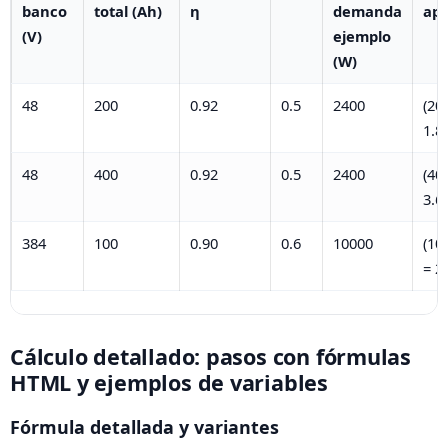
banco
total (Ah)
η
demanda
apr
(V)
ejemplo
(W)
48
200
0.92
0.5
2400
(20
1.8
48
400
0.92
0.5
2400
(40
3.6
384
100
0.90
0.6
10000
(10
= 2
Cálculo detallado: pasos con fórmulas
HTML y ejemplos de variables
Fórmula detallada y variantes