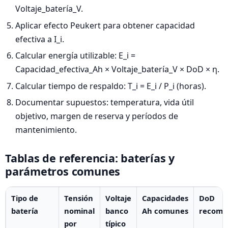
Voltaje_batería_V.
Aplicar efecto Peukert para obtener capacidad
efectiva a I_i.
Calcular energía utilizable: E_i =
Capacidad_efectiva_Ah × Voltaje_batería_V × DoD × η.
Calcular tiempo de respaldo: T_i = E_i / P_i (horas).
Documentar supuestos: temperatura, vida útil
objetivo, margen de reserva y períodos de
mantenimiento.
Tablas de referencia: baterías y
parámetros comunes
Tipo de
Tensión
Voltaje
Capacidades
DoD
batería
nominal
banco
Ah comunes
recome
por
típico