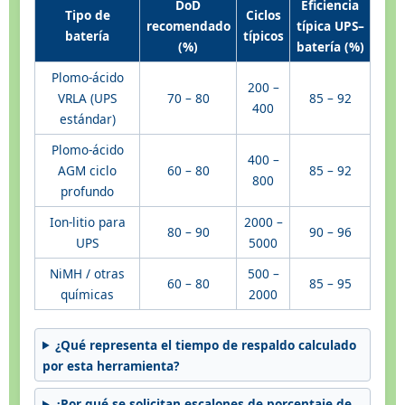
DoD
Eficiencia
Tipo de
Ciclos
recomendado
típica UPS–
batería
típicos
(%)
batería (%)
Plomo-ácido
200 –
VRLA (UPS
70 – 80
85 – 92
400
estándar)
Plomo-ácido
400 –
AGM ciclo
60 – 80
85 – 92
800
profundo
Ion-litio para
2000 –
80 – 90
90 – 96
UPS
5000
NiMH / otras
500 –
60 – 80
85 – 95
químicas
2000
¿Qué representa el tiempo de respaldo calculado
por esta herramienta?
¿Por qué se solicitan escalones de porcentaje de