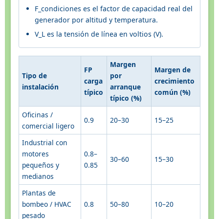
F_condiciones es el factor de capacidad real del
generador por altitud y temperatura.
V_L es la tensión de línea en voltios (V).
Margen
FP
Margen de
Tipo de
por
carga
crecimiento
instalación
arranque
típico
común (%)
típico (%)
Oficinas /
0.9
20–30
15–25
comercial ligero
Industrial con
motores
0.8–
30–60
15–30
pequeños y
0.85
medianos
Plantas de
bombeo / HVAC
0.8
50–80
10–20
pesado