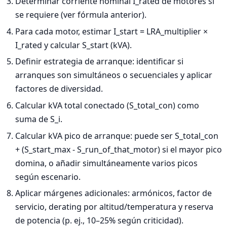
Determinar corriente nominal I_rated de motores si
se requiere (ver fórmula anterior).
Para cada motor, estimar I_start = LRA_multiplier ×
I_rated y calcular S_start (kVA).
Definir estrategia de arranque: identificar si
arranques son simultáneos o secuenciales y aplicar
factores de diversidad.
Calcular kVA total conectado (S_total_con) como
suma de S_i.
Calcular kVA pico de arranque: puede ser S_total_con
+ (S_start_max - S_run_of_that_motor) si el mayor pico
domina, o añadir simultáneamente varios picos
según escenario.
Aplicar márgenes adicionales: armónicos, factor de
servicio, derating por altitud/temperatura y reserva
de potencia (p. ej., 10–25% según criticidad).